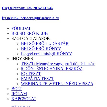
Ugrás
Hívj telefonon: +36 70 52 61 945
a
tartalomhoz
Írj nekünk: belsoero@krisztiviola.hu
FŐOLDAL
BELSŐ ERŐ KLUB
SZOLGÁLTATÁSOK
BELSŐ ERŐ TUDÁSTÁR
BELSŐ ERŐ KÖNYV
Legyél érzelmiségi! KÖNYV
INGYENES
TESZT: Mennyire vagy profi döntéshozó?
5 DÖNTÉSTECHNIKAI ESZKÖZ
EQ TESZT
EMPÁTIA TESZT
WEBINAR FELVÉTEL- NÉZD VISSZA
BOLT
RÓLAM
KAPCSOLAT