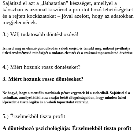
Sajátítsd el azt a „láthatatlan” készséget, amellyel a
káoszban is azonnal kiszúrod a profitot hozó lehetőségeket
és a rejtett kockázatokat – jóval azelőtt, hogy az adatokban
megjelennének.
3.) Válj tudatosabb döntéshozóvá!
Ismerd meg az elemző gondolkodás valódi erejét, és tanuld meg, miként javíthatja
üzleti eredményeid minőségét a tudatos elemzés és a szakmai tapasztalatod ötvözése.
4.) Miért hozunk rossz döntéseket?
3. Miért hozunk rossz döntéseket?
Ne hagyd, hogy a mentális torzítások pénzt vegyenek ki a zsebedből. Sajátítsd el a
technikát, amellyel átláthatsz a saját belső elfogultságaidon, hogy minden üzleti
lépésedet a tiszta logika és a valódi tapasztalat vezérelje.
5.) Érzelmekből tiszta profit
A döntéshozó pszichológiája: Érzelmekből tiszta profit