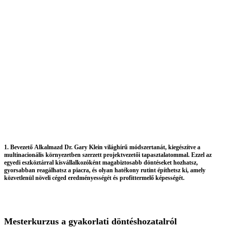
1. Bevezető
Alkalmazd Dr. Gary Klein világhírű módszertanát, kiegészítve a
multinacionális környezetben szerzett projektvezetői tapasztalatommal
. Ezzel az
egyedi eszköztárral kisvállalkozóként magabiztosabb döntéseket hozhatsz,
gyorsabban reagálhatsz a piacra, és olyan hatékony rutint építhetsz ki, amely
közvetlenül növeli céged eredményességét és profittermelő képességét.
Mesterkurzus a
gyakorlati döntéshozatalról