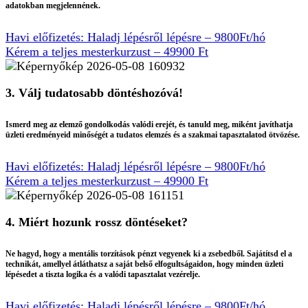
adatokban megjelennének.
Havi előfizetés: Haladj lépésről lépésre – 9800Ft/hó
Kérem a teljes mesterkurzust – 49900 Ft
3. Válj tudatosabb döntéshozóvá!
Ismerd meg az elemző gondolkodás valódi erejét, és tanuld meg, miként javíthatja
üzleti eredményeid minőségét a tudatos elemzés és a szakmai tapasztalatod ötvözése.
Havi előfizetés: Haladj lépésről lépésre – 9800Ft/hó
Kérem a teljes mesterkurzust – 49900 Ft
4. Miért hozunk rossz döntéseket?
Ne hagyd, hogy a mentális torzítások pénzt vegyenek ki a zsebedből. Sajátítsd el a
technikát, amellyel átláthatsz a saját belső elfogultságaidon, hogy minden üzleti
lépésedet a tiszta logika és a valódi tapasztalat vezérelje.
Havi előfizetés: Haladj lépésről lépésre – 9800Ft/hó