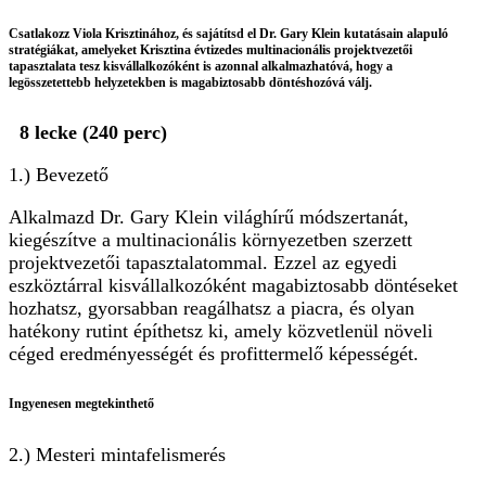
Csatlakozz
Viola Krisztinához
, és sajátítsd el
Dr. Gary Klein kutatásain alapuló
stratégiákat
, amelyeket
Krisztina évtizedes multinacionális projektvezetői
tapasztalata
tesz kisvállalkozóként is azonnal alkalmazhatóvá, hogy a
legösszetettebb helyzetekben is
magabiztosabb döntéshozóvá válj.
8 lecke (240 perc)
1.) Bevezető
Alkalmazd Dr. Gary Klein világhírű módszertanát,
kiegészítve a multinacionális környezetben szerzett
projektvezetői tapasztalatommal. Ezzel az egyedi
eszköztárral kisvállalkozóként magabiztosabb döntéseket
hozhatsz, gyorsabban reagálhatsz a piacra, és olyan
hatékony rutint építhetsz ki, amely közvetlenül növeli
céged eredményességét és profittermelő képességét.
Ingyenesen megtekinthető
2.) Mesteri mintafelismerés