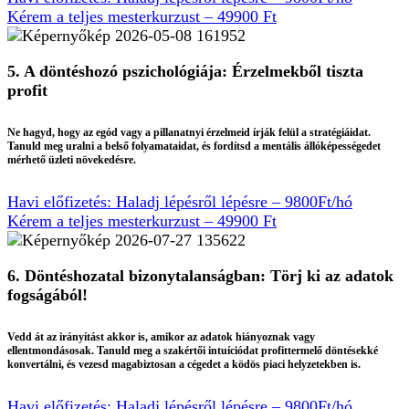
Kérem a teljes mesterkurzust – 49900 Ft
5. A döntéshozó pszichológiája: Érzelmekből tiszta
profit
Ne hagyd, hogy az egód vagy a pillanatnyi érzelmeid írják felül a stratégiáidat.
Tanuld meg uralni a belső folyamataidat, és fordítsd a mentális állóképességedet
mérhető üzleti növekedésre.
Havi előfizetés: Haladj lépésről lépésre – 9800Ft/hó
Kérem a teljes mesterkurzust – 49900 Ft
6. Döntéshozatal bizonytalanságban: Törj ki az adatok
fogságából!
Vedd át az irányítást akkor is, amikor az adatok hiányoznak vagy
ellentmondásosak. Tanuld meg a szakértői intuíciódat profittermelő döntésekké
konvertálni, és vezesd magabiztosan a cégedet a ködös piaci helyzetekben is.
Havi előfizetés: Haladj lépésről lépésre – 9800Ft/hó