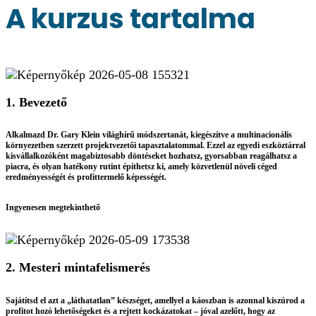
A kurzus tartalma
1. Bevezető
Alkalmazd Dr. Gary Klein világhírű módszertanát, kiegészítve a multinacionális
környezetben szerzett projektvezetői tapasztalatommal. Ezzel az egyedi eszköztárral
kisvállalkozóként magabiztosabb döntéseket hozhatsz, gyorsabban reagálhatsz a
piacra, és olyan hatékony rutint építhetsz ki, amely közvetlenül növeli céged
eredményességét és profittermelő képességét.
Ingyenesen megtekinthető
2. Mesteri mintafelismerés
Sajátítsd el azt a „láthatatlan” készséget, amellyel a káoszban is azonnal kiszúrod a
profitot hozó lehetőségeket és a rejtett kockázatokat – jóval azelőtt, hogy az