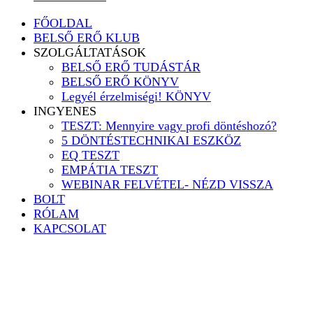
FŐOLDAL
BELSŐ ERŐ KLUB
SZOLGÁLTATÁSOK
BELSŐ ERŐ TUDÁSTÁR
BELSŐ ERŐ KÖNYV
Legyél érzelmiségi! KÖNYV
INGYENES
TESZT: Mennyire vagy profi döntéshozó?
5 DÖNTÉSTECHNIKAI ESZKÖZ
EQ TESZT
EMPÁTIA TESZT
WEBINAR FELVÉTEL- NÉZD VISSZA
BOLT
RÓLAM
KAPCSOLAT