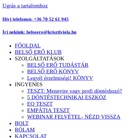
Ugrás a tartalomhoz
Hívj telefonon: +36 70 52 61 945
Írj nekünk: belsoero@krisztiviola.hu
FŐOLDAL
BELSŐ ERŐ KLUB
SZOLGÁLTATÁSOK
BELSŐ ERŐ TUDÁSTÁR
BELSŐ ERŐ KÖNYV
Legyél érzelmiségi! KÖNYV
INGYENES
TESZT: Mennyire vagy profi döntéshozó?
5 DÖNTÉSTECHNIKAI ESZKÖZ
EQ TESZT
EMPÁTIA TESZT
WEBINAR FELVÉTEL- NÉZD VISSZA
BOLT
RÓLAM
KAPCSOLAT