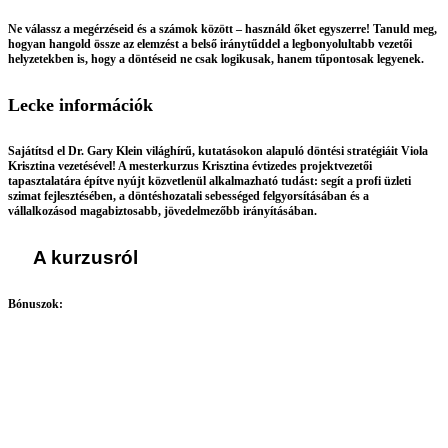
Ne válassz a megérzéseid és a számok között – használd őket egyszerre! Tanuld meg,
hogyan hangold össze az elemzést a belső iránytűddel a legbonyolultabb vezetői
helyzetekben is, hogy a döntéseid ne csak logikusak, hanem tűpontosak legyenek.
Lecke információk
Sajátítsd el
Dr. Gary Klein
világhírű, kutatásokon alapuló döntési stratégiáit
Viola
Krisztina
vezetésével! A mesterkurzus Krisztina
évtizedes projektvezetői
tapasztalatára
építve nyújt közvetlenül alkalmazható tudást: segít a profi üzleti
szimat fejlesztésében, a döntéshozatali sebességed felgyorsításában és a
vállalkozásod magabiztosabb, jövedelmezőbb irányításában.
A kurzusról
Bónuszok: