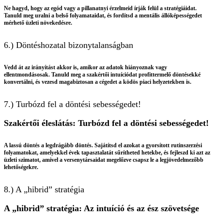
Ne hagyd, hogy az egód vagy a pillanatnyi érzelmeid írják felül a stratégiáidat.
Tanuld meg uralni a belső folyamataidat, és fordítsd a mentális állóképességedet
mérhető üzleti növekedésre.
6.) Döntéshozatal bizonytalanságban
Vedd át az irányítást akkor is, amikor az adatok hiányoznak vagy
ellentmondásosak. Tanuld meg a szakértői intuíciódat profittermelő döntésekké
konvertálni, és vezesd magabiztosan a cégedet a ködös piaci helyzetekben is.
7.) Turbózd fel a döntési sebességedet!
Szakértői éleslátás: Turbózd fel a döntési sebességedet!
A lassú döntés a legdrágább döntés. Sajátítsd el azokat a gyorsított rutinszerzési
folyamatokat, amelyekkel évek tapasztalatát sűrítheted hetekbe, és fejleszd ki azt az
üzleti szimatot, amivel a versenytársaidat megelőzve csapsz le a legjövedelmezőbb
lehetőségekre.
8.) A „hibrid” stratégia
A „hibrid” stratégia: Az intuíció és az ész szövetsége