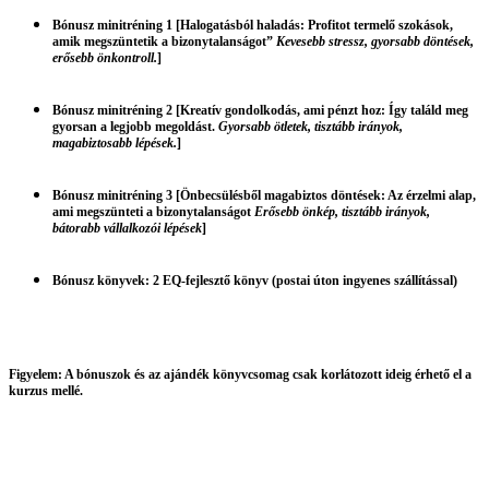
Bónusz minitréning 1
[Halogatásból haladás: Profitot termelő szokások,
amik megszüntetik a bizonytalanságot”
Kevesebb stressz, gyorsabb döntések,
erősebb önkontroll.
]
Bónusz minitréning 2
[Kreatív gondolkodás, ami pénzt hoz: Így találd meg
gyorsan a legjobb megoldást.
Gyorsabb ötletek, tisztább irányok,
magabiztosabb lépések.
]
Bónusz minitréning 3
[Önbecsülésből magabiztos döntések: Az érzelmi alap,
ami megszünteti a bizonytalanságot
Erősebb önkép, tisztább irányok,
bátorabb vállalkozói lépések
]
Bónusz könyvek:
2 EQ-fejlesztő könyv (postai úton ingyenes szállítással)
Figyelem:
A bónuszok és az ajándék könyvcsomag csak korlátozott ideig érhető el a
kurzus mellé.