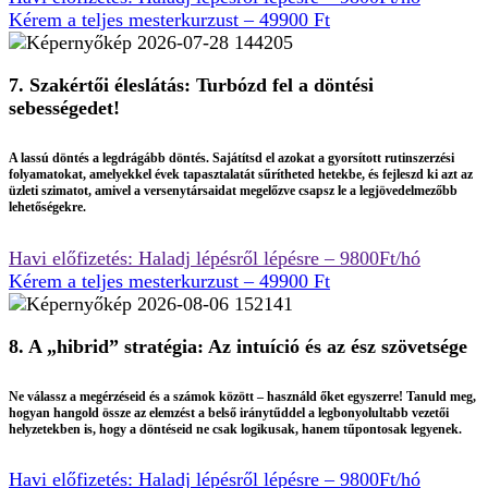
Kérem a teljes mesterkurzust – 49900 Ft
7. Szakértői éleslátás: Turbózd fel a döntési
sebességedet!
A lassú döntés a legdrágább döntés. Sajátítsd el azokat a gyorsított rutinszerzési
folyamatokat, amelyekkel évek tapasztalatát sűrítheted hetekbe, és fejleszd ki azt az
üzleti szimatot, amivel a versenytársaidat megelőzve csapsz le a legjövedelmezőbb
lehetőségekre.
Havi előfizetés: Haladj lépésről lépésre – 9800Ft/hó
Kérem a teljes mesterkurzust – 49900 Ft
8. A „hibrid” stratégia: Az intuíció és az ész szövetsége
Ne válassz a megérzéseid és a számok között – használd őket egyszerre! Tanuld meg,
hogyan hangold össze az elemzést a belső iránytűddel a legbonyolultabb vezetői
helyzetekben is, hogy a döntéseid ne csak logikusak, hanem tűpontosak legyenek.
Havi előfizetés: Haladj lépésről lépésre – 9800Ft/hó