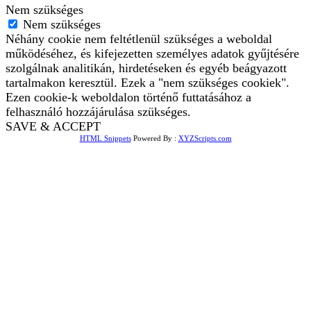
Nem szükséges
Nem szükséges
Néhány cookie nem feltétlenül szükséges a weboldal
működéséhez, és kifejezetten személyes adatok gyűjtésére
szolgálnak analitikán, hirdetéseken és egyéb beágyazott
tartalmakon keresztül. Ezek a "nem szükséges cookiek".
Ezen cookie-k weboldalon történő futtatásához a
felhasználó hozzájárulása szükséges.
SAVE & ACCEPT
HTML Snippets
Powered By :
XYZScripts.com
Bejelentkezés
The password must have a
minimum of 8 characters of numbers and letters, contain at
least 1 capital letter
Emlékezz rám