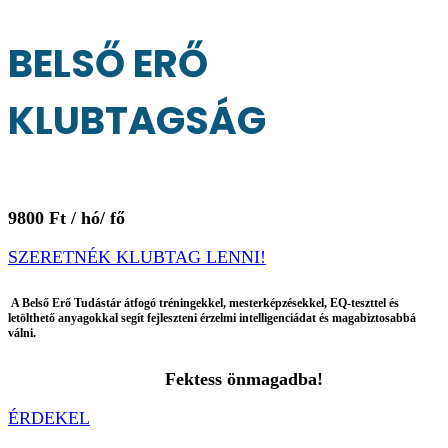
BELSŐ ERŐ
KLUBTAGSÁG
9800 Ft / hó/ fő
SZERETNÉK KLUBTAG LENNI!
A
Belső Erő Tudástár
átfogó tréningekkel, mesterképzésekkel, EQ-teszttel és
letölthető anyagokkal segít fejleszteni érzelmi intelligenciádat és magabiztosabbá
válni.
Fektess önmagadba!
ÉRDEKEL