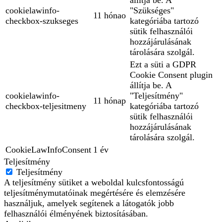
állítja be. A
cookielawinfo-
"Szükséges"
11 hónao
checkbox-szukseges
kategóriába tartozó
sütik felhasználói
hozzájárulásának
tárolására szolgál.
Ezt a süti a GDPR
Cookie Consent plugin
állítja be. A
cookielawinfo-
"Teljesítmény"
11 hónap
checkbox-teljesitmeny
kategóriába tartozó
sütik felhasználói
hozzájárulásának
tárolására szolgál.
CookieLawInfoConsent
1 év
Teljesítmény
Teljesítmény
A teljesítmény sütiket a weboldal kulcsfontosságú
teljesítménymutatóinak megértésére és elemzésére
használjuk, amelyek segítenek a látogatók jobb
felhasználói élményének biztosításában.