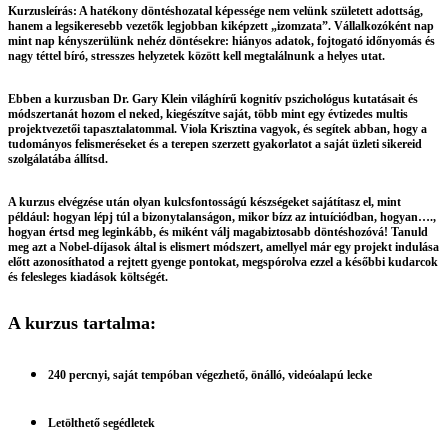
Kurzusleírás:
A hatékony döntéshozatal képessége nem velünk született adottság,
hanem a legsikeresebb vezetők legjobban kiképzett „izomzata”. Vállalkozóként nap
mint nap kényszerülünk nehéz döntésekre: hiányos adatok, fojtogató időnyomás és
nagy téttel bíró, stresszes helyzetek között kell megtalálnunk a helyes utat.
Ebben a kurzusban Dr. Gary Klein világhírű kognitív pszichológus kutatásait és
módszertanát hozom el neked, kiegészítve saját, több mint egy évtizedes multis
projektvezetői tapasztalatommal. Viola Krisztina vagyok, és segítek abban, hogy a
tudományos felismeréseket és a terepen szerzett gyakorlatot a saját üzleti sikereid
szolgálatába állítsd.
A kurzus elvégzése után olyan kulcsfontosságú készségeket sajátítasz el, mint
például: hogyan lépj túl a bizonytalanságon, mikor bízz az intuíciódban, hogyan….,
hogyan értsd meg leginkább, és miként válj magabiztosabb döntéshozóvá! Tanuld
meg azt a Nobel-díjasok által is elismert módszert, amellyel már egy projekt indulása
előtt azonosíthatod a rejtett gyenge pontokat, megspórolva ezzel a későbbi kudarcok
és felesleges kiadások költségét.
A kurzus tartalma:
240 percnyi, saját tempóban végezhető, önálló, videóalapú lecke
Letölthető segédletek