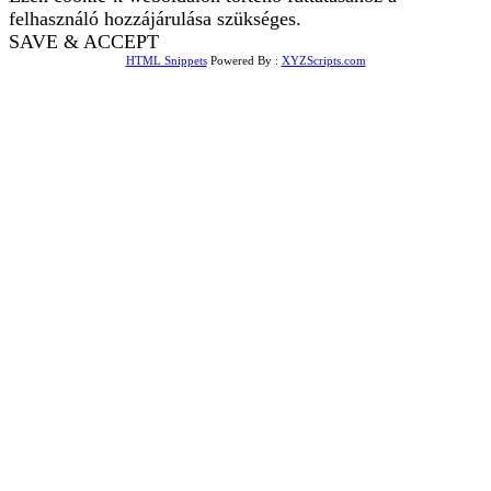
felhasználó hozzájárulása szükséges.
SAVE & ACCEPT
HTML Snippets
Powered By :
XYZScripts.com
Bejelentkezés
The password must have a
minimum of 8 characters of numbers and letters, contain at
least 1 capital letter
Emlékezz rám
Bejelentkezés
Regisztráció
Jelszó visszaállítása
Send reset link
Password reset link sent
to your email
Bezár
Your application is sent
We'll send you an email as soon as
your application is approved.
Go to Profile