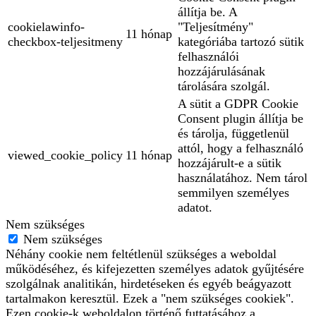
állítja be. A
cookielawinfo-
"Teljesítmény"
11 hónap
checkbox-teljesitmeny
kategóriába tartozó sütik
felhasználói
hozzájárulásának
tárolására szolgál.
A sütit a GDPR Cookie
Consent plugin állítja be
és tárolja, függetlenül
attól, hogy a felhasználó
viewed_cookie_policy
11 hónap
hozzájárult-e a sütik
használatához. Nem tárol
semmilyen személyes
adatot.
Nem szükséges
Nem szükséges
Néhány cookie nem feltétlenül szükséges a weboldal
működéséhez, és kifejezetten személyes adatok gyűjtésére
szolgálnak analitikán, hirdetéseken és egyéb beágyazott
tartalmakon keresztül. Ezek a "nem szükséges cookiek".
Ezen cookie-k weboldalon történő futtatásához a