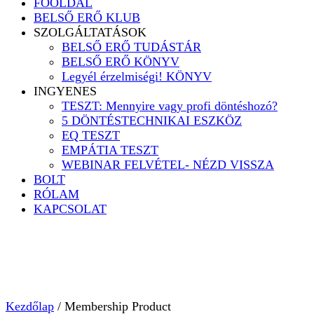
FŐOLDAL
BELSŐ ERŐ KLUB
SZOLGÁLTATÁSOK
BELSŐ ERŐ TUDÁSTÁR
BELSŐ ERŐ KÖNYV
Legyél érzelmiségi! KÖNYV
INGYENES
TESZT: Mennyire vagy profi döntéshozó?
5 DÖNTÉSTECHNIKAI ESZKÖZ
EQ TESZT
EMPÁTIA TESZT
WEBINAR FELVÉTEL- NÉZD VISSZA
BOLT
RÓLAM
KAPCSOLAT
Kezdőlap
/ Membership Product