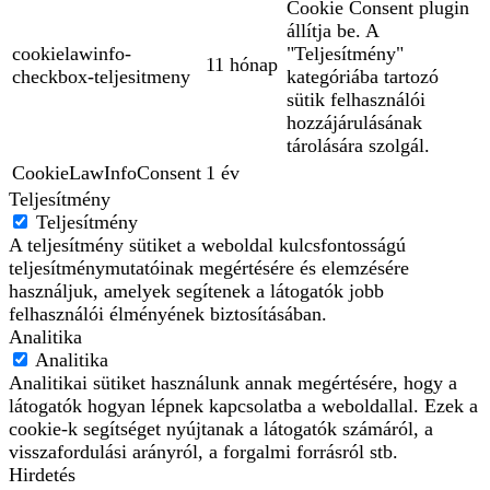
Cookie Consent plugin
állítja be. A
cookielawinfo-
"Teljesítmény"
11 hónap
checkbox-teljesitmeny
kategóriába tartozó
sütik felhasználói
hozzájárulásának
tárolására szolgál.
CookieLawInfoConsent
1 év
Teljesítmény
Teljesítmény
A teljesítmény sütiket a weboldal kulcsfontosságú
teljesítménymutatóinak megértésére és elemzésére
használjuk, amelyek segítenek a látogatók jobb
felhasználói élményének biztosításában.
Analitika
Analitika
Analitikai sütiket használunk annak megértésére, hogy a
látogatók hogyan lépnek kapcsolatba a weboldallal. Ezek a
cookie-k segítséget nyújtanak a látogatók számáról, a
visszafordulási arányról, a forgalmi forrásról stb.
Hirdetés