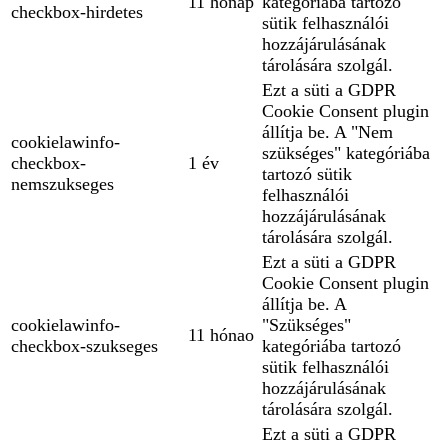
11 hónap
kategóriába tartozó
checkbox-hirdetes
sütik felhasználói
hozzájárulásának
tárolására szolgál.
Ezt a süti a GDPR
Cookie Consent plugin
állítja be. A "Nem
cookielawinfo-
szükséges" kategóriába
checkbox-
1 év
tartozó sütik
nemszukseges
felhasználói
hozzájárulásának
tárolására szolgál.
Ezt a süti a GDPR
Cookie Consent plugin
állítja be. A
cookielawinfo-
"Szükséges"
11 hónao
checkbox-szukseges
kategóriába tartozó
sütik felhasználói
hozzájárulásának
tárolására szolgál.
Ezt a süti a GDPR