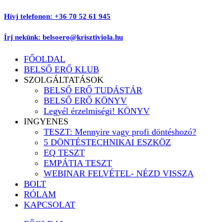
Ugrás
Hívj telefonon: +36 70 52 61 945
a
tartalomhoz
Írj nekünk: belsoero@krisztiviola.hu
FŐOLDAL
BELSŐ ERŐ KLUB
SZOLGÁLTATÁSOK
BELSŐ ERŐ TUDÁSTÁR
BELSŐ ERŐ KÖNYV
Legyél érzelmiségi! KÖNYV
INGYENES
TESZT: Mennyire vagy profi döntéshozó?
5 DÖNTÉSTECHNIKAI ESZKÖZ
EQ TESZT
EMPÁTIA TESZT
WEBINAR FELVÉTEL- NÉZD VISSZA
BOLT
RÓLAM
KAPCSOLAT