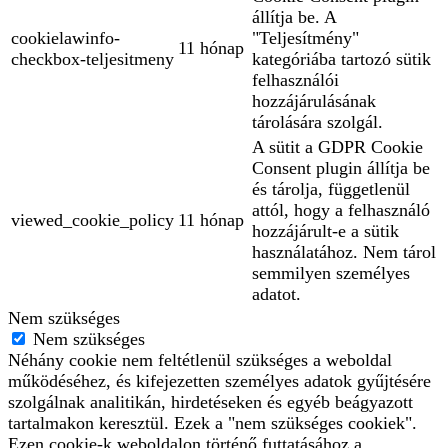
állítja be. A
cookielawinfo-
"Teljesítmény"
11 hónap
checkbox-teljesitmeny
kategóriába tartozó sütik
felhasználói
hozzájárulásának
tárolására szolgál.
A sütit a GDPR Cookie
Consent plugin állítja be
és tárolja, függetlenül
attól, hogy a felhasználó
viewed_cookie_policy
11 hónap
hozzájárult-e a sütik
használatához. Nem tárol
semmilyen személyes
adatot.
Nem szükséges
Nem szükséges
Néhány cookie nem feltétlenül szükséges a weboldal
működéséhez, és kifejezetten személyes adatok gyűjtésére
szolgálnak analitikán, hirdetéseken és egyéb beágyazott
tartalmakon keresztül. Ezek a "nem szükséges cookiek".
Ezen cookie-k weboldalon történő futtatásához a