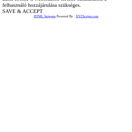
felhasználó hozzájárulása szükséges.
SAVE & ACCEPT
HTML Snippets
Powered By :
XYZScripts.com
Bejelentkezés
The password must have a
minimum of 8 characters of numbers and letters, contain at
least 1 capital letter
Emlékezz rám
Bejelentkezés
Regisztráció
Jelszó visszaállítása
Send reset link
Password reset link sent
to your email
Bezár
Your application is sent
We'll send you an email as soon as
your application is approved.
Go to Profile