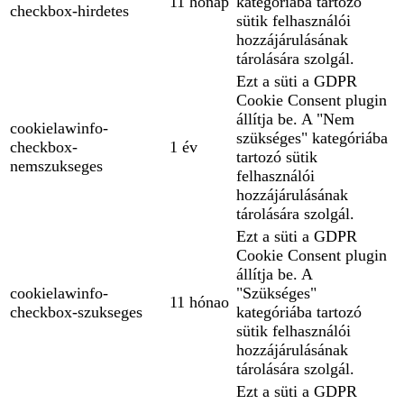
11 hónap
kategóriába tartozó
checkbox-hirdetes
sütik felhasználói
hozzájárulásának
tárolására szolgál.
Ezt a süti a GDPR
Cookie Consent plugin
állítja be. A "Nem
cookielawinfo-
szükséges" kategóriába
checkbox-
1 év
tartozó sütik
nemszukseges
felhasználói
hozzájárulásának
tárolására szolgál.
Ezt a süti a GDPR
Cookie Consent plugin
állítja be. A
cookielawinfo-
"Szükséges"
11 hónao
checkbox-szukseges
kategóriába tartozó
sütik felhasználói
hozzájárulásának
tárolására szolgál.
Ezt a süti a GDPR