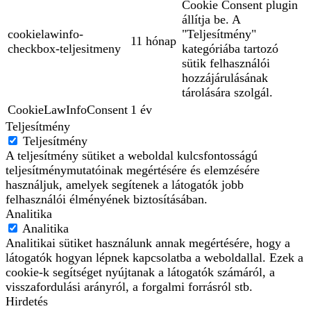
Cookie Consent plugin
állítja be. A
cookielawinfo-
"Teljesítmény"
11 hónap
checkbox-teljesitmeny
kategóriába tartozó
sütik felhasználói
hozzájárulásának
tárolására szolgál.
CookieLawInfoConsent
1 év
Teljesítmény
Teljesítmény
A teljesítmény sütiket a weboldal kulcsfontosságú
teljesítménymutatóinak megértésére és elemzésére
használjuk, amelyek segítenek a látogatók jobb
felhasználói élményének biztosításában.
Analitika
Analitika
Analitikai sütiket használunk annak megértésére, hogy a
látogatók hogyan lépnek kapcsolatba a weboldallal. Ezek a
cookie-k segítséget nyújtanak a látogatók számáról, a
visszafordulási arányról, a forgalmi forrásról stb.
Hirdetés