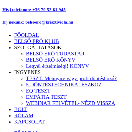
Ugrás
Hívj telefonon: +36 70 52 61 945
a
tartalomhoz
Írj nekünk: belsoero@krisztiviola.hu
FŐOLDAL
BELSŐ ERŐ KLUB
SZOLGÁLTATÁSOK
BELSŐ ERŐ TUDÁSTÁR
BELSŐ ERŐ KÖNYV
Legyél érzelmiségi! KÖNYV
INGYENES
TESZT: Mennyire vagy profi döntéshozó?
5 DÖNTÉSTECHNIKAI ESZKÖZ
EQ TESZT
EMPÁTIA TESZT
WEBINAR FELVÉTEL- NÉZD VISSZA
BOLT
RÓLAM
KAPCSOLAT