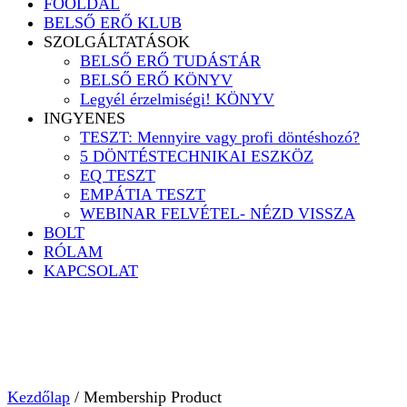
FŐOLDAL
BELSŐ ERŐ KLUB
SZOLGÁLTATÁSOK
BELSŐ ERŐ TUDÁSTÁR
BELSŐ ERŐ KÖNYV
Legyél érzelmiségi! KÖNYV
INGYENES
TESZT: Mennyire vagy profi döntéshozó?
5 DÖNTÉSTECHNIKAI ESZKÖZ
EQ TESZT
EMPÁTIA TESZT
WEBINAR FELVÉTEL- NÉZD VISSZA
BOLT
RÓLAM
KAPCSOLAT
Kezdőlap
/ Membership Product