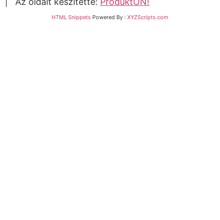
| Az oldalt készítette:
ProduktON!
HTML Snippets
Powered By :
XYZScripts.com
Bejelentkezés
The password must have a minimum of 8 characters
of numbers and letters, contain at least 1 capital
letter
Emlékezz rám