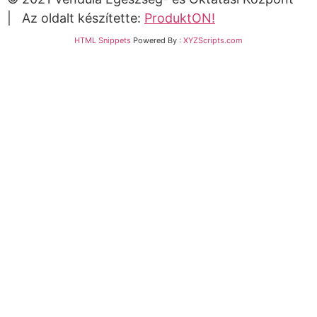
| Az oldalt készítette:
ProduktON!
HTML Snippets
Powered By :
XYZScripts.com
Bejelentkezés
The password must have a minimum of 8 characters
of numbers and letters, contain at least 1 capital
letter