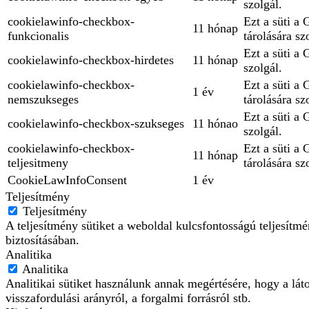
szolgál.
cookielawinfo-checkbox-
Ezt a süti a
11 hónap
funkcionalis
tárolására sz
Ezt a süti a 
cookielawinfo-checkbox-hirdetes
11 hónap
szolgál.
cookielawinfo-checkbox-
Ezt a süti a
1 év
nemszukseges
tárolására sz
Ezt a süti a
cookielawinfo-checkbox-szukseges
11 hónao
szolgál.
cookielawinfo-checkbox-
Ezt a süti a
11 hónap
teljesitmeny
tárolására sz
CookieLawInfoConsent
1 év
Teljesítmény
Teljesítmény
A teljesítmény sütiket a weboldal kulcsfontosságú teljesít
biztosításában.
Analitika
Analitika
Analitikai sütiket használunk annak megértésére, hogy a lát
visszafordulási arányról, a forgalmi forrásról stb.