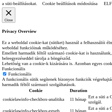
a süti-beállításokat.
Cookie beállítások módosítása
EL
Close
Privacy Overview
Ez a weboldal cookie-kat (sütiket) használ a felhasználói é
weboldal funkcióinak működéséhez.
Emellett harmadik féltől származó cookie-kat is használunk
beleegyezéseddel tárolja a böngésződ.
Lehetőség van a cookie-k kizárására is. Azonban egyes cooki
Funkcionális
Funkcionális
A funkcionális sütik segítenek bizonyos funkciók végrehajt
harmadik féltől származó szolgáltatások.
Cookie
Duration
Ezt a süti a 
cookielawinfo-checkbox-analitika
11 hónap
szolgál.
Ezt a süti a
cookielawinfo-checkbox-egyeb
11 hónap