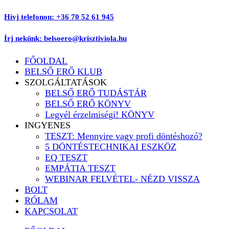
Ugrás
Hívj telefonon: +36 70 52 61 945
a
tartalomhoz
Írj nekünk: belsoero@krisztiviola.hu
FŐOLDAL
BELSŐ ERŐ KLUB
SZOLGÁLTATÁSOK
BELSŐ ERŐ TUDÁSTÁR
BELSŐ ERŐ KÖNYV
Legyél érzelmiségi! KÖNYV
INGYENES
TESZT: Mennyire vagy profi döntéshozó?
5 DÖNTÉSTECHNIKAI ESZKÖZ
EQ TESZT
EMPÁTIA TESZT
WEBINAR FELVÉTEL- NÉZD VISSZA
BOLT
RÓLAM
KAPCSOLAT