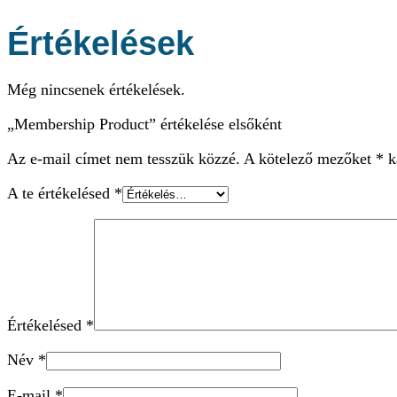
Értékelések
Még nincsenek értékelések.
„Membership Product” értékelése elsőként
Az e-mail címet nem tesszük közzé.
A kötelező mezőket
*
ka
A te értékelésed
*
Értékelésed
*
Név
*
E-mail
*