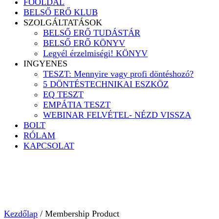
FŐOLDAL
BELSŐ ERŐ KLUB
SZOLGÁLTATÁSOK
BELSŐ ERŐ TUDÁSTÁR
BELSŐ ERŐ KÖNYV
Legyél érzelmiségi! KÖNYV
INGYENES
TESZT: Mennyire vagy profi döntéshozó?
5 DÖNTÉSTECHNIKAI ESZKÖZ
EQ TESZT
EMPÁTIA TESZT
WEBINAR FELVÉTEL- NÉZD VISSZA
BOLT
RÓLAM
KAPCSOLAT
Kezdőlap
/ Membership Product