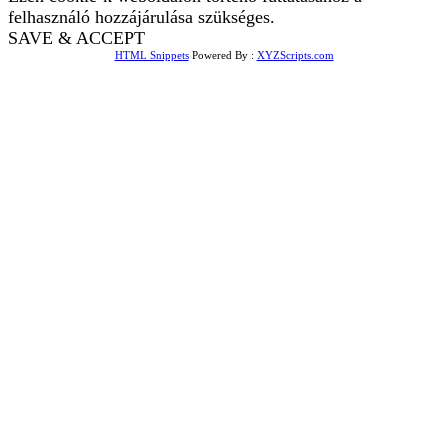
felhasználó hozzájárulása szükséges.
SAVE & ACCEPT
HTML Snippets
Powered By :
XYZScripts.com
Bejelentkezés
The password must have a
minimum of 8 characters of numbers and letters, contain at
least 1 capital letter
Emlékezz rám
Bejelentkezés
Regisztráció
Jelszó visszaállítása
Send reset link
Password reset link sent
to your email
Bezár
Your application is sent
We'll send you an email as soon as
your application is approved.
Go to Profile