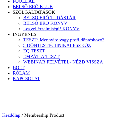
FŐOLDAL
BELSŐ ERŐ KLUB
SZOLGÁLTATÁSOK
BELSŐ ERŐ TUDÁSTÁR
BELSŐ ERŐ KÖNYV
Legyél érzelmiségi! KÖNYV
INGYENES
TESZT: Mennyire vagy profi döntéshozó?
5 DÖNTÉSTECHNIKAI ESZKÖZ
EQ TESZT
EMPÁTIA TESZT
WEBINAR FELVÉTEL- NÉZD VISSZA
BOLT
RÓLAM
KAPCSOLAT
Kezdőlap
/ Membership Product