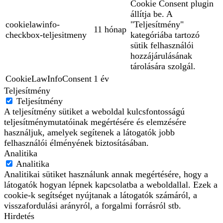
Cookie Consent plugin
állítja be. A
cookielawinfo-
"Teljesítmény"
11 hónap
checkbox-teljesitmeny
kategóriába tartozó
sütik felhasználói
hozzájárulásának
tárolására szolgál.
CookieLawInfoConsent
1 év
Teljesítmény
Teljesítmény
A teljesítmény sütiket a weboldal kulcsfontosságú
teljesítménymutatóinak megértésére és elemzésére
használjuk, amelyek segítenek a látogatók jobb
felhasználói élményének biztosításában.
Analitika
Analitika
Analitikai sütiket használunk annak megértésére, hogy a
látogatók hogyan lépnek kapcsolatba a weboldallal. Ezek a
cookie-k segítséget nyújtanak a látogatók számáról, a
visszafordulási arányról, a forgalmi forrásról stb.
Hirdetés