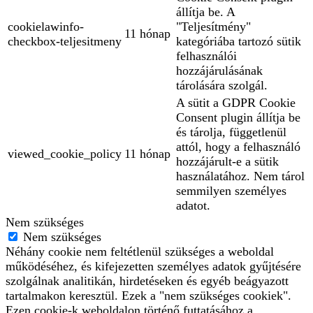
állítja be. A
cookielawinfo-
"Teljesítmény"
11 hónap
checkbox-teljesitmeny
kategóriába tartozó sütik
felhasználói
hozzájárulásának
tárolására szolgál.
A sütit a GDPR Cookie
Consent plugin állítja be
és tárolja, függetlenül
attól, hogy a felhasználó
viewed_cookie_policy
11 hónap
hozzájárult-e a sütik
használatához. Nem tárol
semmilyen személyes
adatot.
Nem szükséges
Nem szükséges
Néhány cookie nem feltétlenül szükséges a weboldal
működéséhez, és kifejezetten személyes adatok gyűjtésére
szolgálnak analitikán, hirdetéseken és egyéb beágyazott
tartalmakon keresztül. Ezek a "nem szükséges cookiek".
Ezen cookie-k weboldalon történő futtatásához a