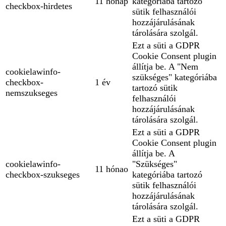
11 hónap
kategóriába tartozó
checkbox-hirdetes
sütik felhasználói
hozzájárulásának
tárolására szolgál.
Ezt a süti a GDPR
Cookie Consent plugin
állítja be. A "Nem
cookielawinfo-
szükséges" kategóriába
checkbox-
1 év
tartozó sütik
nemszukseges
felhasználói
hozzájárulásának
tárolására szolgál.
Ezt a süti a GDPR
Cookie Consent plugin
állítja be. A
cookielawinfo-
"Szükséges"
11 hónao
checkbox-szukseges
kategóriába tartozó
sütik felhasználói
hozzájárulásának
tárolására szolgál.
Ezt a süti a GDPR