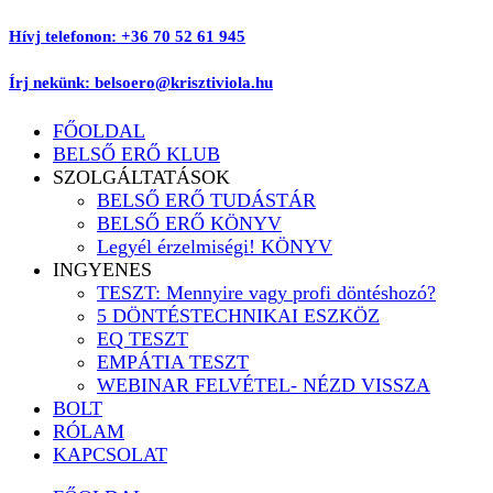
Ugrás
Hívj telefonon: +36 70 52 61 945
a
tartalomhoz
Írj nekünk: belsoero@krisztiviola.hu
FŐOLDAL
BELSŐ ERŐ KLUB
SZOLGÁLTATÁSOK
BELSŐ ERŐ TUDÁSTÁR
BELSŐ ERŐ KÖNYV
Legyél érzelmiségi! KÖNYV
INGYENES
TESZT: Mennyire vagy profi döntéshozó?
5 DÖNTÉSTECHNIKAI ESZKÖZ
EQ TESZT
EMPÁTIA TESZT
WEBINAR FELVÉTEL- NÉZD VISSZA
BOLT
RÓLAM
KAPCSOLAT