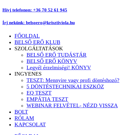
Ugrás
Hívj telefonon: +36 70 52 61 945
a
tartalomhoz
Írj nekünk: belsoero@krisztiviola.hu
FŐOLDAL
BELSŐ ERŐ KLUB
SZOLGÁLTATÁSOK
BELSŐ ERŐ TUDÁSTÁR
BELSŐ ERŐ KÖNYV
Legyél érzelmiségi! KÖNYV
INGYENES
TESZT: Mennyire vagy profi döntéshozó?
5 DÖNTÉSTECHNIKAI ESZKÖZ
EQ TESZT
EMPÁTIA TESZT
WEBINAR FELVÉTEL- NÉZD VISSZA
BOLT
RÓLAM
KAPCSOLAT