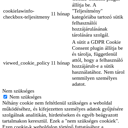
állítja be. A
cookielawinfo-
"Teljesítmény"
11 hónap
checkbox-teljesitmeny
kategóriába tartozó sütik
felhasználói
hozzájárulásának
tárolására szolgál.
A sütit a GDPR Cookie
Consent plugin állítja be
és tárolja, függetlenül
attól, hogy a felhasználó
viewed_cookie_policy
11 hónap
hozzájárult-e a sütik
használatához. Nem tárol
semmilyen személyes
adatot.
Nem szükséges
Nem szükséges
Néhány cookie nem feltétlenül szükséges a weboldal
működéséhez, és kifejezetten személyes adatok gyűjtésére
szolgálnak analitikán, hirdetéseken és egyéb beágyazott
tartalmakon keresztül. Ezek a "nem szükséges cookiek".
Ezen cookie-k weboldalon történő futtatásához a