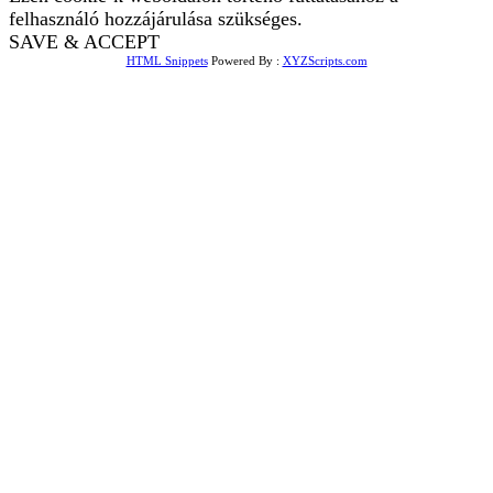
felhasználó hozzájárulása szükséges.
SAVE & ACCEPT
HTML Snippets
Powered By :
XYZScripts.com
Bejelentkezés
The password must have a
minimum of 8 characters of numbers and letters, contain at
least 1 capital letter
Emlékezz rám
Bejelentkezés
Regisztráció
Jelszó visszaállítása
Send reset link
Password reset link sent
to your email
Bezár
Your application is sent
We'll send you an email as soon as
your application is approved.
Go to Profile