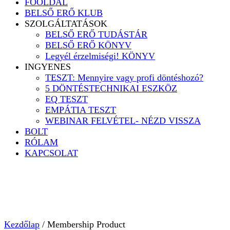
FŐOLDAL
BELSŐ ERŐ KLUB
SZOLGÁLTATÁSOK
BELSŐ ERŐ TUDÁSTÁR
BELSŐ ERŐ KÖNYV
Legyél érzelmiségi! KÖNYV
INGYENES
TESZT: Mennyire vagy profi döntéshozó?
5 DÖNTÉSTECHNIKAI ESZKÖZ
EQ TESZT
EMPÁTIA TESZT
WEBINAR FELVÉTEL- NÉZD VISSZA
BOLT
RÓLAM
KAPCSOLAT
Kezdőlap
/ Membership Product