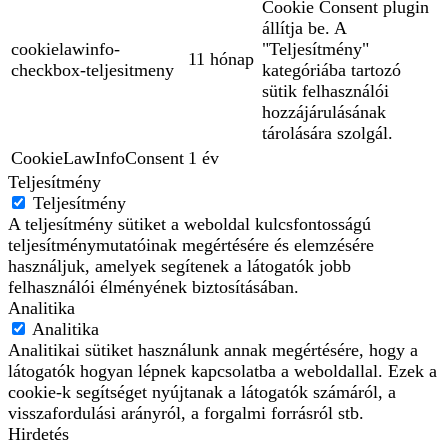
Cookie Consent plugin
állítja be. A
cookielawinfo-
"Teljesítmény"
11 hónap
checkbox-teljesitmeny
kategóriába tartozó
sütik felhasználói
hozzájárulásának
tárolására szolgál.
CookieLawInfoConsent
1 év
Teljesítmény
Teljesítmény
A teljesítmény sütiket a weboldal kulcsfontosságú
teljesítménymutatóinak megértésére és elemzésére
használjuk, amelyek segítenek a látogatók jobb
felhasználói élményének biztosításában.
Analitika
Analitika
Analitikai sütiket használunk annak megértésére, hogy a
látogatók hogyan lépnek kapcsolatba a weboldallal. Ezek a
cookie-k segítséget nyújtanak a látogatók számáról, a
visszafordulási arányról, a forgalmi forrásról stb.
Hirdetés