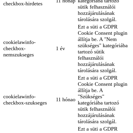
11 hónap
kategóriába tartozó
checkbox-hirdetes
sütik felhasználói
hozzájárulásának
tárolására szolgál.
Ezt a süti a GDPR
Cookie Consent plugin
állítja be. A "Nem
cookielawinfo-
szükséges" kategóriába
checkbox-
1 év
tartozó sütik
nemszukseges
felhasználói
hozzájárulásának
tárolására szolgál.
Ezt a süti a GDPR
Cookie Consent plugin
állítja be. A
cookielawinfo-
"Szükséges"
11 hónao
checkbox-szukseges
kategóriába tartozó
sütik felhasználói
hozzájárulásának
tárolására szolgál.
Ezt a süti a GDPR