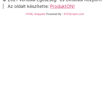
| Az oldalt készítette:
ProduktON!
HTML Snippets
Powered By :
XYZScripts.com
Bejelentkezés
The password must have a minimum of 8 characters
of numbers and letters, contain at least 1 capital
letter