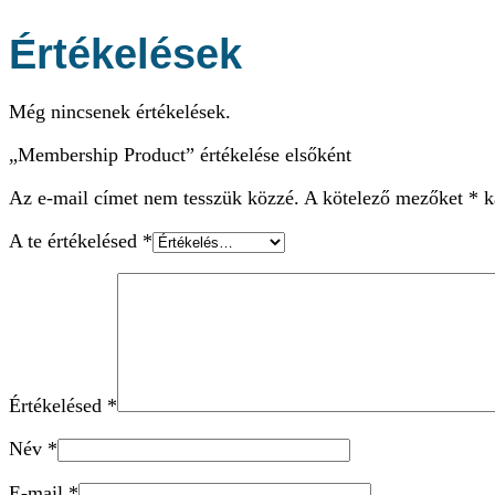
Értékelések
Még nincsenek értékelések.
„Membership Product” értékelése elsőként
Az e-mail címet nem tesszük közzé.
A kötelező mezőket
*
ka
A te értékelésed
*
Értékelésed
*
Név
*
E-mail
*