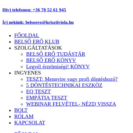
Ugrás
Hívj telefonon: +36 70 52 61 945
a
tartalomhoz
Írj nekünk: belsoero@krisztiviola.hu
FŐOLDAL
BELSŐ ERŐ KLUB
SZOLGÁLTATÁSOK
BELSŐ ERŐ TUDÁSTÁR
BELSŐ ERŐ KÖNYV
Legyél érzelmiségi! KÖNYV
INGYENES
TESZT: Mennyire vagy profi döntéshozó?
5 DÖNTÉSTECHNIKAI ESZKÖZ
EQ TESZT
EMPÁTIA TESZT
WEBINAR FELVÉTEL- NÉZD VISSZA
BOLT
RÓLAM
KAPCSOLAT