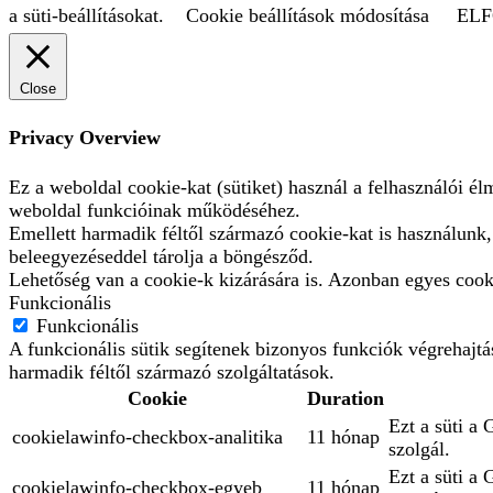
a süti-beállításokat.
Cookie beállítások módosítása
EL
Close
Privacy Overview
Ez a weboldal cookie-kat (sütiket) használ a felhasználói é
weboldal funkcióinak működéséhez.
Emellett harmadik féltől származó cookie-kat is használunk
beleegyezéseddel tárolja a böngésződ.
Lehetőség van a cookie-k kizárására is. Azonban egyes cooki
Funkcionális
Funkcionális
A funkcionális sütik segítenek bizonyos funkciók végrehajt
harmadik féltől származó szolgáltatások.
Cookie
Duration
Ezt a süti a 
cookielawinfo-checkbox-analitika
11 hónap
szolgál.
Ezt a süti a
cookielawinfo-checkbox-egyeb
11 hónap