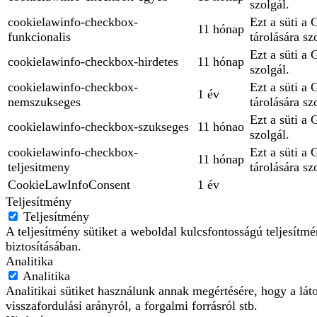
szolgál.
cookielawinfo-checkbox-
Ezt a süti a
11 hónap
funkcionalis
tárolására sz
Ezt a süti a 
cookielawinfo-checkbox-hirdetes
11 hónap
szolgál.
cookielawinfo-checkbox-
Ezt a süti a
1 év
nemszukseges
tárolására sz
Ezt a süti a
cookielawinfo-checkbox-szukseges
11 hónao
szolgál.
cookielawinfo-checkbox-
Ezt a süti a
11 hónap
teljesitmeny
tárolására sz
CookieLawInfoConsent
1 év
Teljesítmény
Teljesítmény
A teljesítmény sütiket a weboldal kulcsfontosságú teljesít
biztosításában.
Analitika
Analitika
Analitikai sütiket használunk annak megértésére, hogy a lát
visszafordulási arányról, a forgalmi forrásról stb.