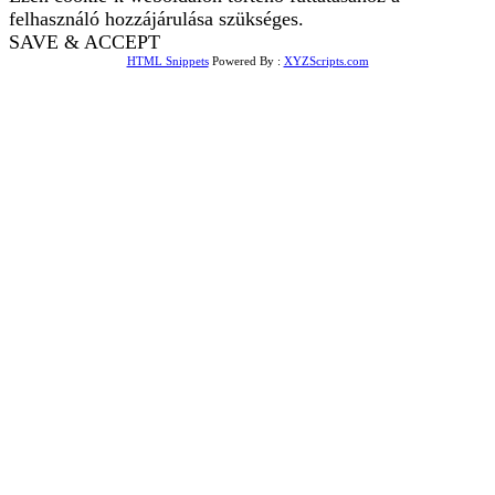
felhasználó hozzájárulása szükséges.
SAVE & ACCEPT
HTML Snippets
Powered By :
XYZScripts.com
Bejelentkezés
The password must have a
minimum of 8 characters of numbers and letters, contain at
least 1 capital letter
Emlékezz rám
Bejelentkezés
Regisztráció
Jelszó visszaállítása
Send reset link
Password reset link sent
to your email
Bezár
Your application is sent
We'll send you an email as soon as
your application is approved.
Go to Profile