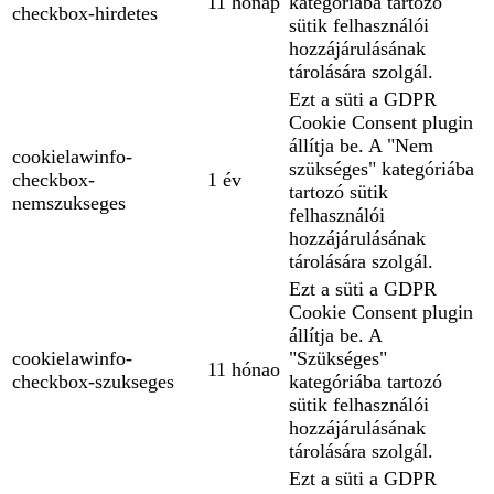
11 hónap
kategóriába tartozó
checkbox-hirdetes
sütik felhasználói
hozzájárulásának
tárolására szolgál.
Ezt a süti a GDPR
Cookie Consent plugin
állítja be. A "Nem
cookielawinfo-
szükséges" kategóriába
checkbox-
1 év
tartozó sütik
nemszukseges
felhasználói
hozzájárulásának
tárolására szolgál.
Ezt a süti a GDPR
Cookie Consent plugin
állítja be. A
cookielawinfo-
"Szükséges"
11 hónao
checkbox-szukseges
kategóriába tartozó
sütik felhasználói
hozzájárulásának
tárolására szolgál.
Ezt a süti a GDPR