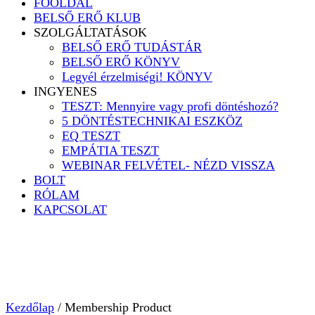
FŐOLDAL
BELSŐ ERŐ KLUB
SZOLGÁLTATÁSOK
BELSŐ ERŐ TUDÁSTÁR
BELSŐ ERŐ KÖNYV
Legyél érzelmiségi! KÖNYV
INGYENES
TESZT: Mennyire vagy profi döntéshozó?
5 DÖNTÉSTECHNIKAI ESZKÖZ
EQ TESZT
EMPÁTIA TESZT
WEBINAR FELVÉTEL- NÉZD VISSZA
BOLT
RÓLAM
KAPCSOLAT
Kezdőlap
/ Membership Product