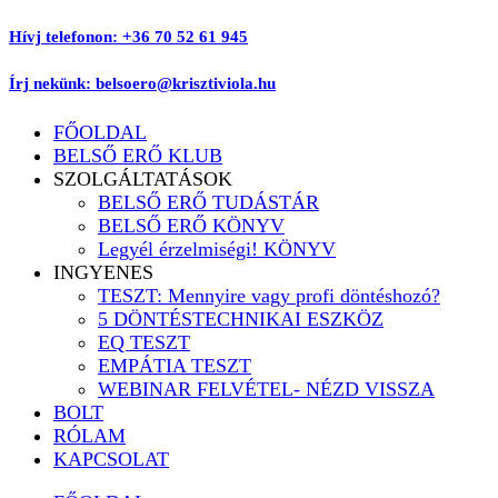
Ugrás
Hívj telefonon: +36 70 52 61 945
a
tartalomhoz
Írj nekünk: belsoero@krisztiviola.hu
FŐOLDAL
BELSŐ ERŐ KLUB
SZOLGÁLTATÁSOK
BELSŐ ERŐ TUDÁSTÁR
BELSŐ ERŐ KÖNYV
Legyél érzelmiségi! KÖNYV
INGYENES
TESZT: Mennyire vagy profi döntéshozó?
5 DÖNTÉSTECHNIKAI ESZKÖZ
EQ TESZT
EMPÁTIA TESZT
WEBINAR FELVÉTEL- NÉZD VISSZA
BOLT
RÓLAM
KAPCSOLAT