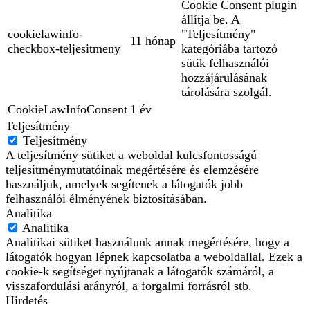
Cookie Consent plugin
állítja be. A
cookielawinfo-
"Teljesítmény"
11 hónap
checkbox-teljesitmeny
kategóriába tartozó
sütik felhasználói
hozzájárulásának
tárolására szolgál.
CookieLawInfoConsent
1 év
Teljesítmény
Teljesítmény
A teljesítmény sütiket a weboldal kulcsfontosságú
teljesítménymutatóinak megértésére és elemzésére
használjuk, amelyek segítenek a látogatók jobb
felhasználói élményének biztosításában.
Analitika
Analitika
Analitikai sütiket használunk annak megértésére, hogy a
látogatók hogyan lépnek kapcsolatba a weboldallal. Ezek a
cookie-k segítséget nyújtanak a látogatók számáról, a
visszafordulási arányról, a forgalmi forrásról stb.
Hirdetés