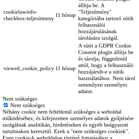
állítja be. A
cookielawinfo-
"Teljesítmény"
11 hónap
checkbox-teljesitmeny
kategóriába tartozó sütik
felhasználói
hozzájárulásának
tárolására szolgál.
A sütit a GDPR Cookie
Consent plugin állítja be
és tárolja, függetlenül
attól, hogy a felhasználó
viewed_cookie_policy
11 hónap
hozzájárult-e a sütik
használatához. Nem tárol
semmilyen személyes
adatot.
Nem szükséges
Nem szükséges
Néhány cookie nem feltétlenül szükséges a weboldal
működéséhez, és kifejezetten személyes adatok gyűjtésére
szolgálnak analitikán, hirdetéseken és egyéb beágyazott
tartalmakon keresztül. Ezek a "nem szükséges cookiek".
Ezen cookie-k weboldalon történő futtatásához a