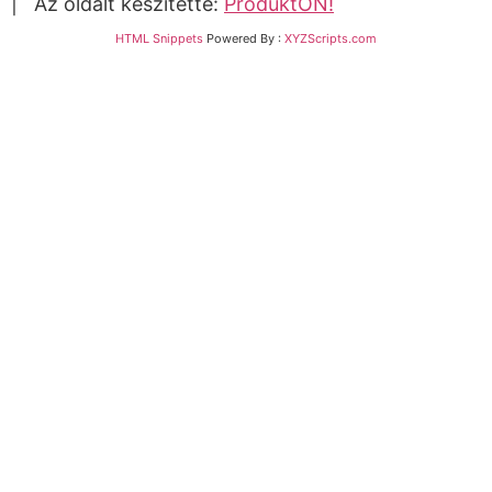
| Az oldalt készítette:
ProduktON!
HTML Snippets
Powered By :
XYZScripts.com
Bejelentkezés
The password must have a minimum of 8 characters
of numbers and letters, contain at least 1 capital
letter
Emlékezz rám