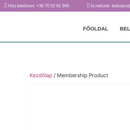
Hívj telefonon: +36 70 52 61 945
Írj nekünk: belsoero
FŐOLDAL
BEL
Kezdőlap
/ Membership Product