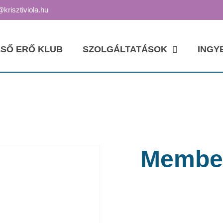
@krisztiviola.hu
SŐ ERŐ KLUB
SZOLGÁLTATÁSOK
INGY
Member