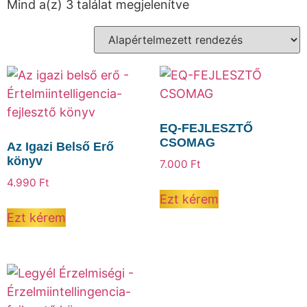
Mind a(z) 3 találat megjelenítve
EQ-FEJLESZTŐ
CSOMAG
Az Igazi Belső Erő
könyv
7.000
Ft
4.990
Ft
Ezt kérem
Ezt kérem