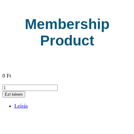
Membership
Product
0
Ft
Membership
Product
Ezt kérem
mennyiség
Leírás