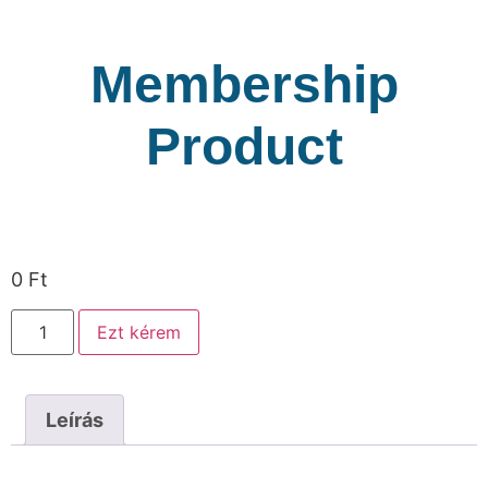
Membership
Product
0
Ft
Ezt kérem
Leírás