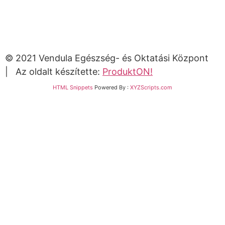
© 2021 Vendula Egészség- és Oktatási Központ
| Az oldalt készítette:
ProduktON!
HTML Snippets
Powered By :
XYZScripts.com
Bejelentkezés
The password must have a minimum of 8 characters