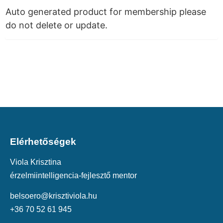
Auto generated product for membership please
do not delete or update.
Elérhetőségek
Viola Krisztina
érzelmiintelligencia-fejlesztő mentor
belsoero@krisztiviola.hu
+36 70 52 61 945