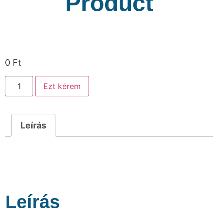
Product
0
Ft
Ezt kérem
Leírás
Leírás