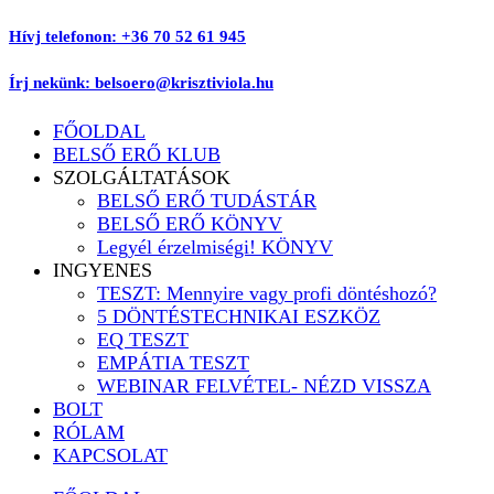
Ugrás
Hívj telefonon: +36 70 52 61 945
a
tartalomhoz
Írj nekünk: belsoero@krisztiviola.hu
FŐOLDAL
BELSŐ ERŐ KLUB
SZOLGÁLTATÁSOK
BELSŐ ERŐ TUDÁSTÁR
BELSŐ ERŐ KÖNYV
Legyél érzelmiségi! KÖNYV
INGYENES
TESZT: Mennyire vagy profi döntéshozó?
5 DÖNTÉSTECHNIKAI ESZKÖZ
EQ TESZT
EMPÁTIA TESZT
WEBINAR FELVÉTEL- NÉZD VISSZA
BOLT
RÓLAM
KAPCSOLAT