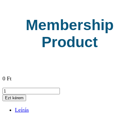
Membership
Product
0
Ft
Membership
Product
Ezt kérem
mennyiség
Leírás