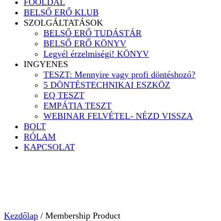
FŐOLDAL
BELSŐ ERŐ KLUB
SZOLGÁLTATÁSOK
BELSŐ ERŐ TUDÁSTÁR
BELSŐ ERŐ KÖNYV
Legyél érzelmiségi! KÖNYV
INGYENES
TESZT: Mennyire vagy profi döntéshozó?
5 DÖNTÉSTECHNIKAI ESZKÖZ
EQ TESZT
EMPÁTIA TESZT
WEBINAR FELVÉTEL- NÉZD VISSZA
BOLT
RÓLAM
KAPCSOLAT
Kezdőlap
/ Membership Product