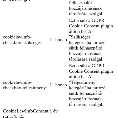
felhasználói
hozzájárulásának
tárolására szolgál.
Ezt a süti a GDPR
Cookie Consent plugin
állítja be. A
cookielawinfo-
"Szükséges"
11 hónao
checkbox-szukseges
kategóriába tartozó
sütik felhasználói
hozzájárulásának
tárolására szolgál.
Ezt a süti a GDPR
Cookie Consent plugin
állítja be. A
cookielawinfo-
"Teljesítmény"
11 hónap
checkbox-teljesitmeny
kategóriába tartozó
sütik felhasználói
hozzájárulásának
tárolására szolgál.
CookieLawInfoConsent
1 év
Teljesítmény