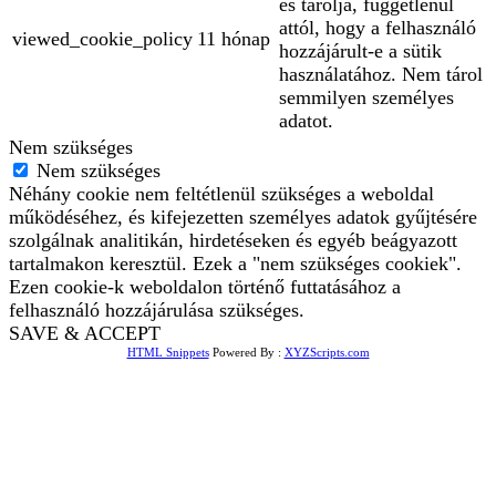
és tárolja, függetlenül
attól, hogy a felhasználó
viewed_cookie_policy
11 hónap
hozzájárult-e a sütik
használatához. Nem tárol
semmilyen személyes
adatot.
Nem szükséges
Nem szükséges
Néhány cookie nem feltétlenül szükséges a weboldal
működéséhez, és kifejezetten személyes adatok gyűjtésére
szolgálnak analitikán, hirdetéseken és egyéb beágyazott
tartalmakon keresztül. Ezek a "nem szükséges cookiek".
Ezen cookie-k weboldalon történő futtatásához a
felhasználó hozzájárulása szükséges.
SAVE & ACCEPT
HTML Snippets
Powered By :
XYZScripts.com
Bejelentkezés
The password must have a