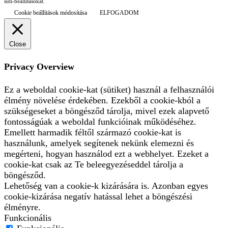
süti-beállításokat.
Cookie beállítások módosítása
ELFOGADOM
Close
Privacy Overview
Ez a weboldal cookie-kat (sütiket) használ a felhasználói
élmény növelése érdekében. Ezekből a cookie-kból a
szükségeseket a böngésződ tárolja, mivel ezek alapvető
fontosságúak a weboldal funkcióinak működéséhez.
Emellett harmadik féltől származó cookie-kat is
használunk, amelyek segítenek nekünk elemezni és
megérteni, hogyan használod ezt a webhelyet. Ezeket a
cookie-kat csak az Te beleegyezéseddel tárolja a
böngésződ.
Lehetőség van a cookie-k kizárására is. Azonban egyes
cookie-kizárása negatív hatással lehet a böngészési
élményre.
Funkcionális