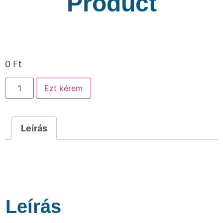
Product
0
Ft
Ezt kérem
Leírás
Leírás