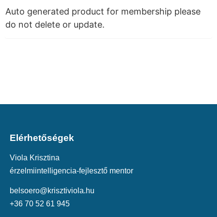
Auto generated product for membership please
do not delete or update.
Elérhetőségek
Viola Krisztina
érzelmiintelligencia-fejlesztő mentor
belsoero@krisztiviola.hu
+36 70 52 61 945