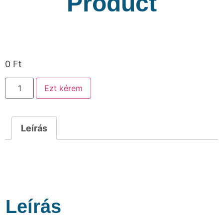
Product
0
Ft
Ezt kérem
Leírás
Leírás