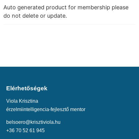
Auto generated product for membership please
do not delete or update.
Elérhetőségek
Viola Krisztina
érzelmiintelligencia-fejlesztő mentor
belsoero@krisztiviola.hu
+36 70 52 61 945