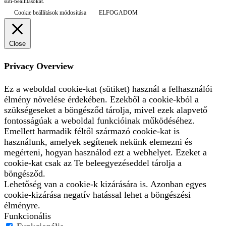
süti-beállításokat.
Cookie beállítások módosítása
ELFOGADOM
Close
Privacy Overview
Ez a weboldal cookie-kat (sütiket) használ a felhasználói
élmény növelése érdekében. Ezekből a cookie-kból a
szükségeseket a böngésződ tárolja, mivel ezek alapvető
fontosságúak a weboldal funkcióinak működéséhez.
Emellett harmadik féltől származó cookie-kat is
használunk, amelyek segítenek nekünk elemezni és
megérteni, hogyan használod ezt a webhelyet. Ezeket a
cookie-kat csak az Te beleegyezéseddel tárolja a
böngésződ.
Lehetőség van a cookie-k kizárására is. Azonban egyes
cookie-kizárása negatív hatással lehet a böngészési
élményre.
Funkcionális