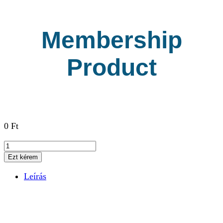
Membership
Product
0
Ft
Membership
Product
Ezt kérem
mennyiség
Leírás