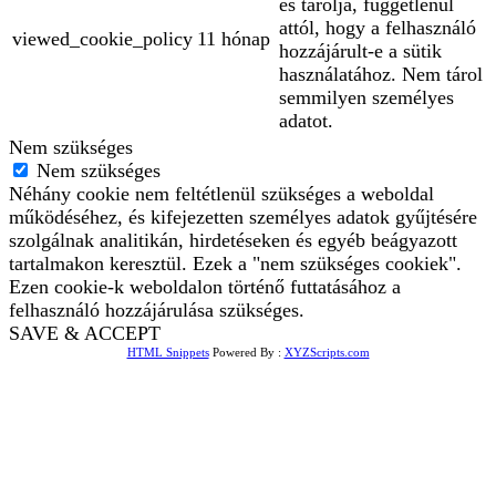
és tárolja, függetlenül
attól, hogy a felhasználó
viewed_cookie_policy
11 hónap
hozzájárult-e a sütik
használatához. Nem tárol
semmilyen személyes
adatot.
Nem szükséges
Nem szükséges
Néhány cookie nem feltétlenül szükséges a weboldal
működéséhez, és kifejezetten személyes adatok gyűjtésére
szolgálnak analitikán, hirdetéseken és egyéb beágyazott
tartalmakon keresztül. Ezek a "nem szükséges cookiek".
Ezen cookie-k weboldalon történő futtatásához a
felhasználó hozzájárulása szükséges.
SAVE & ACCEPT
HTML Snippets
Powered By :
XYZScripts.com
Bejelentkezés
The password must have a