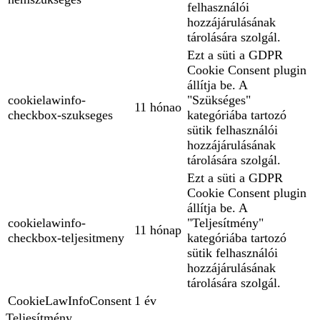
felhasználói
hozzájárulásának
tárolására szolgál.
Ezt a süti a GDPR
Cookie Consent plugin
állítja be. A
cookielawinfo-
"Szükséges"
11 hónao
checkbox-szukseges
kategóriába tartozó
sütik felhasználói
hozzájárulásának
tárolására szolgál.
Ezt a süti a GDPR
Cookie Consent plugin
állítja be. A
cookielawinfo-
"Teljesítmény"
11 hónap
checkbox-teljesitmeny
kategóriába tartozó
sütik felhasználói
hozzájárulásának
tárolására szolgál.
CookieLawInfoConsent
1 év
Teljesítmény