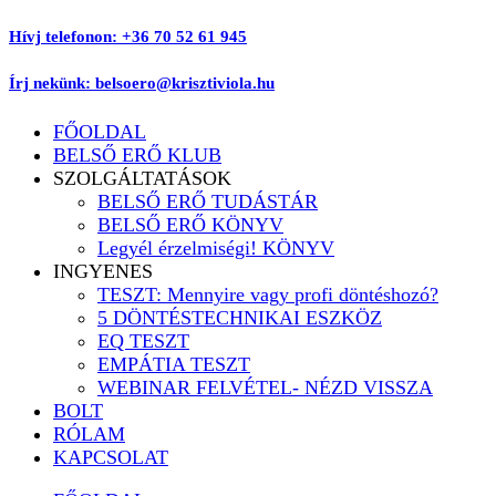
Ugrás
Hívj telefonon: +36 70 52 61 945
a
tartalomhoz
Írj nekünk: belsoero@krisztiviola.hu
FŐOLDAL
BELSŐ ERŐ KLUB
SZOLGÁLTATÁSOK
BELSŐ ERŐ TUDÁSTÁR
BELSŐ ERŐ KÖNYV
Legyél érzelmiségi! KÖNYV
INGYENES
TESZT: Mennyire vagy profi döntéshozó?
5 DÖNTÉSTECHNIKAI ESZKÖZ
EQ TESZT
EMPÁTIA TESZT
WEBINAR FELVÉTEL- NÉZD VISSZA
BOLT
RÓLAM
KAPCSOLAT