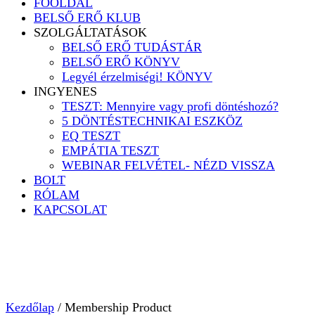
FŐOLDAL
BELSŐ ERŐ KLUB
SZOLGÁLTATÁSOK
BELSŐ ERŐ TUDÁSTÁR
BELSŐ ERŐ KÖNYV
Legyél érzelmiségi! KÖNYV
INGYENES
TESZT: Mennyire vagy profi döntéshozó?
5 DÖNTÉSTECHNIKAI ESZKÖZ
EQ TESZT
EMPÁTIA TESZT
WEBINAR FELVÉTEL- NÉZD VISSZA
BOLT
RÓLAM
KAPCSOLAT
Kezdőlap
/ Membership Product