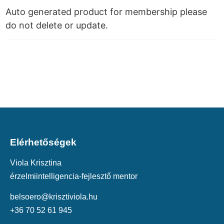
Auto generated product for membership please
do not delete or update.
Elérhetőségek
Viola Krisztina
érzelmiintelligencia-fejlesztő mentor
belsoero@krisztiviola.hu
+36 70 52 61 945