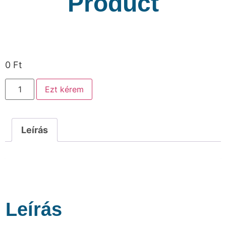
Product
0
Ft
Ezt kérem
Leírás
Leírás