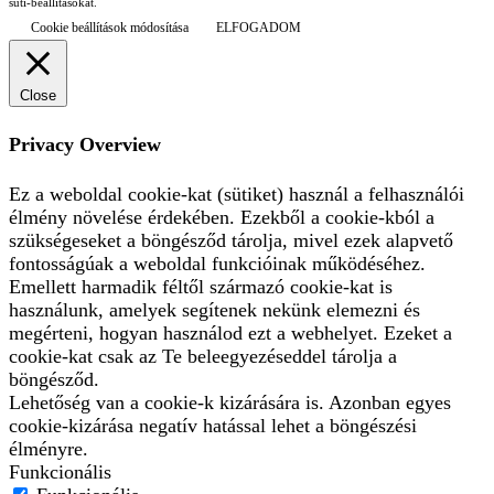
süti-beállításokat.
Cookie beállítások módosítása
ELFOGADOM
Close
Privacy Overview
Ez a weboldal cookie-kat (sütiket) használ a felhasználói
élmény növelése érdekében. Ezekből a cookie-kból a
szükségeseket a böngésződ tárolja, mivel ezek alapvető
fontosságúak a weboldal funkcióinak működéséhez.
Emellett harmadik féltől származó cookie-kat is
használunk, amelyek segítenek nekünk elemezni és
megérteni, hogyan használod ezt a webhelyet. Ezeket a
cookie-kat csak az Te beleegyezéseddel tárolja a
böngésződ.
Lehetőség van a cookie-k kizárására is. Azonban egyes
cookie-kizárása negatív hatással lehet a böngészési
élményre.
Funkcionális