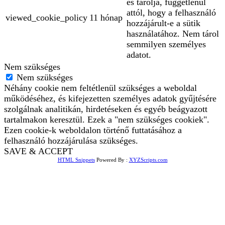
és tárolja, függetlenül
attól, hogy a felhasználó
viewed_cookie_policy
11 hónap
hozzájárult-e a sütik
használatához. Nem tárol
semmilyen személyes
adatot.
Nem szükséges
Nem szükséges
Néhány cookie nem feltétlenül szükséges a weboldal
működéséhez, és kifejezetten személyes adatok gyűjtésére
szolgálnak analitikán, hirdetéseken és egyéb beágyazott
tartalmakon keresztül. Ezek a "nem szükséges cookiek".
Ezen cookie-k weboldalon történő futtatásához a
felhasználó hozzájárulása szükséges.
SAVE & ACCEPT
HTML Snippets
Powered By :
XYZScripts.com
Bejelentkezés
The password must have a