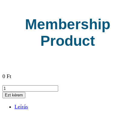
Membership
Product
0
Ft
Membership
Product
Ezt kérem
mennyiség
Leírás