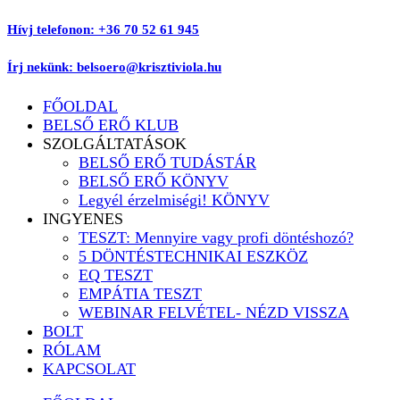
Ugrás
Hívj telefonon: +36 70 52 61 945
a
tartalomhoz
Írj nekünk: belsoero@krisztiviola.hu
FŐOLDAL
BELSŐ ERŐ KLUB
SZOLGÁLTATÁSOK
BELSŐ ERŐ TUDÁSTÁR
BELSŐ ERŐ KÖNYV
Legyél érzelmiségi! KÖNYV
INGYENES
TESZT: Mennyire vagy profi döntéshozó?
5 DÖNTÉSTECHNIKAI ESZKÖZ
EQ TESZT
EMPÁTIA TESZT
WEBINAR FELVÉTEL- NÉZD VISSZA
BOLT
RÓLAM
KAPCSOLAT