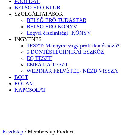
FŐOLDAL
BELSŐ ERŐ KLUB
SZOLGÁLTATÁSOK
BELSŐ ERŐ TUDÁSTÁR
BELSŐ ERŐ KÖNYV
Legyél érzelmiségi! KÖNYV
INGYENES
TESZT: Mennyire vagy profi döntéshozó?
5 DÖNTÉSTECHNIKAI ESZKÖZ
EQ TESZT
EMPÁTIA TESZT
WEBINAR FELVÉTEL- NÉZD VISSZA
BOLT
RÓLAM
KAPCSOLAT
Kezdőlap
/ Membership Product