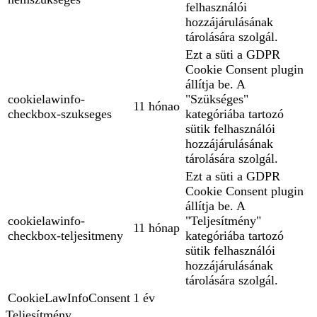
felhasználói
hozzájárulásának
tárolására szolgál.
Ezt a süti a GDPR
Cookie Consent plugin
állítja be. A
cookielawinfo-
"Szükséges"
11 hónao
checkbox-szukseges
kategóriába tartozó
sütik felhasználói
hozzájárulásának
tárolására szolgál.
Ezt a süti a GDPR
Cookie Consent plugin
állítja be. A
cookielawinfo-
"Teljesítmény"
11 hónap
checkbox-teljesitmeny
kategóriába tartozó
sütik felhasználói
hozzájárulásának
tárolására szolgál.
CookieLawInfoConsent
1 év
Teljesítmény