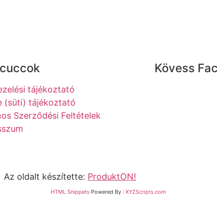
 cuccok
Kövess Fa
zelési tájékoztató
 (süti) tájékoztató
nos Szerződési Feltételek
sszum
z oldalt készítette:
ProduktON!
HTML Snippets
Powered By :
XYZScripts.com