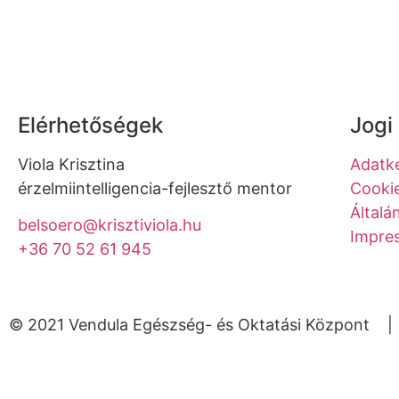
Elérhetőségek
Jogi
Viola Krisztina
Adatke
érzelmiintelligencia-fejlesztő mentor
Cookie
Általá
belsoero@krisztiviola.hu
Impre
+36 70 52 61 945
© 2021 Vendula Egészség- és Oktatási Központ | A
Bejelentkezés