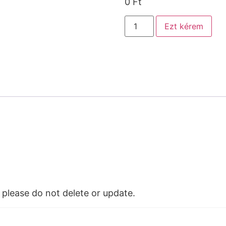
0
Ft
Ezt kérem
please do not delete or update.