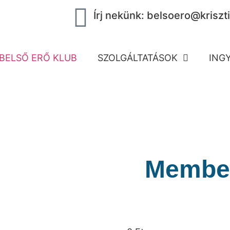
Írj nekünk: belsoero@kriszti
BELSŐ ERŐ KLUB
SZOLGÁLTATÁSOK
ING
Member