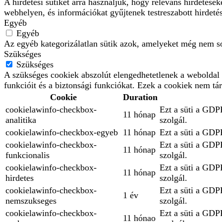
A hirdetési sütiket arra használjuk, hogy releváns hirdetés
webhelyen, és információkat gyűjtenek testreszabott hirdeté
Egyéb
Egyéb
Az egyéb kategorizálatlan sütik azok, amelyeket még nem so
Szükséges
Szükséges
A szükséges cookiek abszolút elengedhetetlenek a weboldal 
funkcióit és a biztonsági funkciókat. Ezek a cookiek nem tá
Cookie
Duration
cookielawinfo-checkbox-
Ezt a süti a GDPR
11 hónap
analitika
szolgál.
cookielawinfo-checkbox-egyeb
11 hónap
Ezt a süti a GDPR
cookielawinfo-checkbox-
Ezt a süti a GDPR
11 hónap
funkcionalis
szolgál.
cookielawinfo-checkbox-
Ezt a süti a GDPR
11 hónap
hirdetes
szolgál.
cookielawinfo-checkbox-
Ezt a süti a GDPR
1 év
nemszukseges
szolgál.
cookielawinfo-checkbox-
Ezt a süti a GDPR
11 hónao