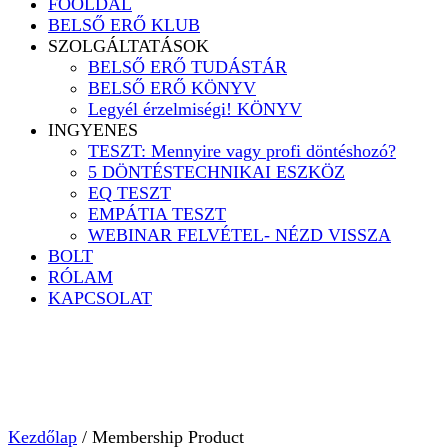
FŐOLDAL
BELSŐ ERŐ KLUB
SZOLGÁLTATÁSOK
BELSŐ ERŐ TUDÁSTÁR
BELSŐ ERŐ KÖNYV
Legyél érzelmiségi! KÖNYV
INGYENES
TESZT: Mennyire vagy profi döntéshozó?
5 DÖNTÉSTECHNIKAI ESZKÖZ
EQ TESZT
EMPÁTIA TESZT
WEBINAR FELVÉTEL- NÉZD VISSZA
BOLT
RÓLAM
KAPCSOLAT
Kezdőlap
/ Membership Product