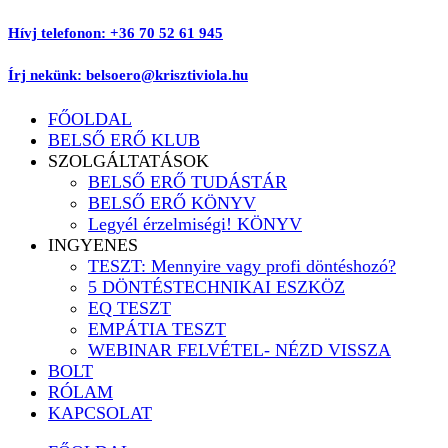
Ugrás
Hívj telefonon: +36 70 52 61 945
a
tartalomhoz
Írj nekünk: belsoero@krisztiviola.hu
FŐOLDAL
BELSŐ ERŐ KLUB
SZOLGÁLTATÁSOK
BELSŐ ERŐ TUDÁSTÁR
BELSŐ ERŐ KÖNYV
Legyél érzelmiségi! KÖNYV
INGYENES
TESZT: Mennyire vagy profi döntéshozó?
5 DÖNTÉSTECHNIKAI ESZKÖZ
EQ TESZT
EMPÁTIA TESZT
WEBINAR FELVÉTEL- NÉZD VISSZA
BOLT
RÓLAM
KAPCSOLAT