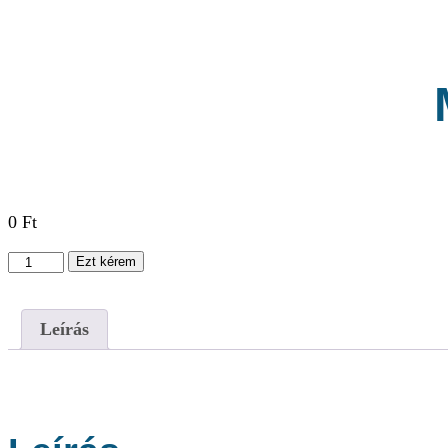
0
Ft
Membership
Ezt kérem
Product
mennyiség
Leírás