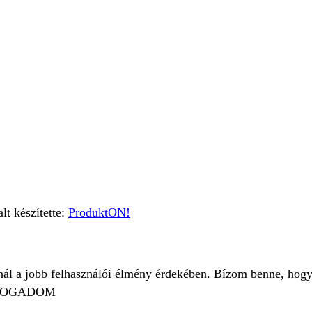
t készítette:
ProduktON!
znál a jobb felhasználói élmény érdekében. Bízom benne, hogy
FOGADOM