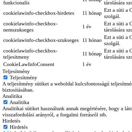
funkcionalis
tárolására sz
Ezt a süti a 
cookielawinfo-checkbox-hirdetes
11 hónap
szolgál.
cookielawinfo-checkbox-
Ezt a süti a
1 év
nemszukseges
tárolására sz
Ezt a süti a
cookielawinfo-checkbox-szukseges
11 hónao
szolgál.
cookielawinfo-checkbox-
Ezt a süti a
11 hónap
teljesitmeny
tárolására sz
CookieLawInfoConsent
1 év
Teljesítmény
Teljesítmény
A teljesítmény sütiket a weboldal kulcsfontosságú teljesít
biztosításában.
Analitika
Analitika
Analitikai sütiket használunk annak megértésére, hogy a lát
visszafordulási arányról, a forgalmi forrásról stb.
Hirdetés
Hirdetés