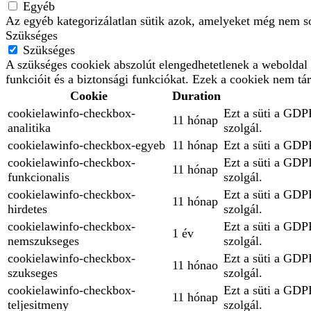
Egyéb
Az egyéb kategorizálatlan sütik azok, amelyeket még nem so
Szükséges
Szükséges
A szükséges cookiek abszolút elengedhetetlenek a weboldal 
funkcióit és a biztonsági funkciókat. Ezek a cookiek nem tá
Cookie
Duration
cookielawinfo-checkbox-
Ezt a süti a GDPR
11 hónap
analitika
szolgál.
cookielawinfo-checkbox-egyeb
11 hónap
Ezt a süti a GDPR
cookielawinfo-checkbox-
Ezt a süti a GDPR
11 hónap
funkcionalis
szolgál.
cookielawinfo-checkbox-
Ezt a süti a GDPR
11 hónap
hirdetes
szolgál.
cookielawinfo-checkbox-
Ezt a süti a GDPR
1 év
nemszukseges
szolgál.
cookielawinfo-checkbox-
Ezt a süti a GDPR
11 hónao
szukseges
szolgál.
cookielawinfo-checkbox-
Ezt a süti a GDPR
11 hónap
teljesitmeny
szolgál.