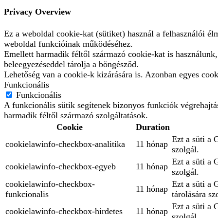
Privacy Overview
Ez a weboldal cookie-kat (sütiket) használ a felhasználói é
weboldal funkcióinak működéséhez.
Emellett harmadik féltől származó cookie-kat is használunk
beleegyezéseddel tárolja a böngésződ.
Lehetőség van a cookie-k kizárására is. Azonban egyes cooki
Funkcionális
Funkcionális
A funkcionális sütik segítenek bizonyos funkciók végrehajt
harmadik féltől származó szolgáltatások.
Cookie
Duration
Ezt a süti a 
cookielawinfo-checkbox-analitika
11 hónap
szolgál.
Ezt a süti a
cookielawinfo-checkbox-egyeb
11 hónap
szolgál.
cookielawinfo-checkbox-
Ezt a süti a
11 hónap
funkcionalis
tárolására sz
Ezt a süti a 
cookielawinfo-checkbox-hirdetes
11 hónap
szolgál.