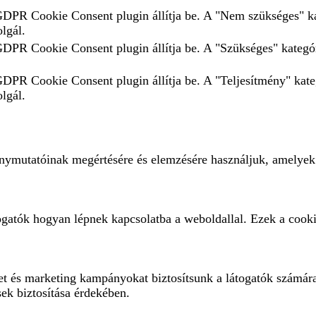
 GDPR Cookie Consent plugin állítja be. A "Nem szükséges" ka
olgál.
 GDPR Cookie Consent plugin állítja be. A "Szükséges" kategór
 GDPR Cookie Consent plugin állítja be. A "Teljesítmény" kate
olgál.
ménymutatóinak megértésére és elemzésére használjuk, amelyek
ogatók hogyan lépnek kapcsolatba a weboldallal. Ezek a cooki
eket és marketing kampányokat biztosítsunk a látogatók számár
sek biztosítása érdekében.