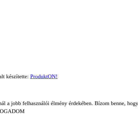
t készítette:
ProduktON!
znál a jobb felhasználói élmény érdekében. Bízom benne, hogy
FOGADOM