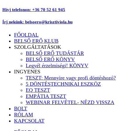
Ugrás
Hívj telefonon: +36 70 52 61 945
a
tartalomhoz
Írj nekünk: belsoero@krisztiviola.hu
FŐOLDAL
BELSŐ ERŐ KLUB
SZOLGÁLTATÁSOK
BELSŐ ERŐ TUDÁSTÁR
BELSŐ ERŐ KÖNYV
Legyél érzelmiségi! KÖNYV
INGYENES
TESZT: Mennyire vagy profi döntéshozó?
5 DÖNTÉSTECHNIKAI ESZKÖZ
EQ TESZT
EMPÁTIA TESZT
WEBINAR FELVÉTEL- NÉZD VISSZA
BOLT
RÓLAM
KAPCSOLAT