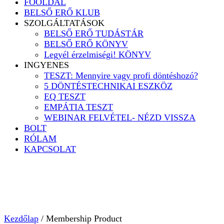
FŐOLDAL
BELSŐ ERŐ KLUB
SZOLGÁLTATÁSOK
BELSŐ ERŐ TUDÁSTÁR
BELSŐ ERŐ KÖNYV
Legyél érzelmiségi! KÖNYV
INGYENES
TESZT: Mennyire vagy profi döntéshozó?
5 DÖNTÉSTECHNIKAI ESZKÖZ
EQ TESZT
EMPÁTIA TESZT
WEBINAR FELVÉTEL- NÉZD VISSZA
BOLT
RÓLAM
KAPCSOLAT
Kezdőlap
/ Membership Product