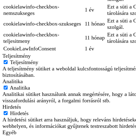
cookielawinfo-checkbox-
Ezt a süti a
1 év
nemszukseges
tárolására sz
Ezt a süti a
cookielawinfo-checkbox-szukseges
11 hónao
szolgál.
cookielawinfo-checkbox-
Ezt a süti a
11 hónap
teljesitmeny
tárolására sz
CookieLawInfoConsent
1 év
Teljesítmény
Teljesítmény
A teljesítmény sütiket a weboldal kulcsfontosságú teljesít
biztosításában.
Analitika
Analitika
Analitikai sütiket használunk annak megértésére, hogy a lát
visszafordulási arányról, a forgalmi forrásról stb.
Hirdetés
Hirdetés
A hirdetési sütiket arra használjuk, hogy releváns hirdetés
webhelyen, és információkat gyűjtenek testreszabott hirdeté
Egyéb