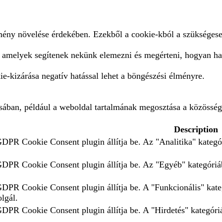
lmény növelése érdekében. Ezekből a cookie-kból a szükségese
, amelyek segítenek nekünk elemezni és megérteni, hogyan ha
e-kizárása negatív hatással lehet a böngészési élményre.
ásában, például a weboldal tartalmának megosztása a közösség
Description
GDPR Cookie Consent plugin állítja be. Az "Analitika" kategór
 GDPR Cookie Consent plugin állítja be. Az "Egyéb" kategóriáb
 GDPR Cookie Consent plugin állítja be. A "Funkcionális" kate
olgál.
GDPR Cookie Consent plugin állítja be. A "Hirdetés" kategóriá