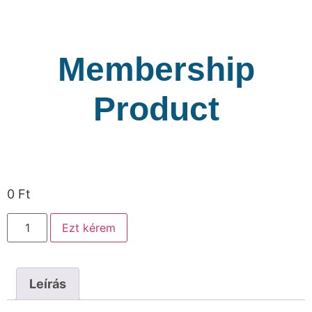
Membership
Product
0
Ft
Ezt kérem
Leírás