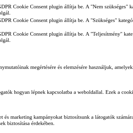
 GDPR Cookie Consent plugin állítja be. A "Nem szükséges" ka
olgál.
 GDPR Cookie Consent plugin állítja be. A "Szükséges" kategór
 GDPR Cookie Consent plugin állítja be. A "Teljesítmény" kate
olgál.
ménymutatóinak megértésére és elemzésére használjuk, amelyek
ogatók hogyan lépnek kapcsolatba a weboldallal. Ezek a cooki
eket és marketing kampányokat biztosítsunk a látogatók számár
sek biztosítása érdekében.