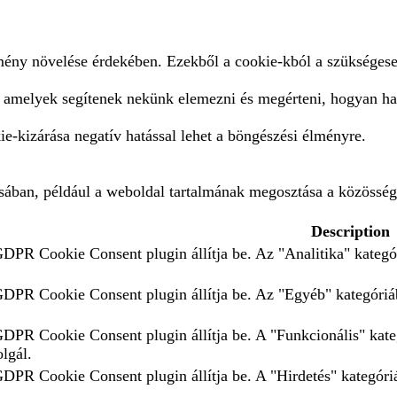
lmény növelése érdekében. Ezekből a cookie-kból a szükségese
, amelyek segítenek nekünk elemezni és megérteni, hogyan ha
e-kizárása negatív hatással lehet a böngészési élményre.
ásában, például a weboldal tartalmának megosztása a közösség
Description
GDPR Cookie Consent plugin állítja be. Az "Analitika" kategór
 GDPR Cookie Consent plugin állítja be. Az "Egyéb" kategóriáb
 GDPR Cookie Consent plugin állítja be. A "Funkcionális" kate
olgál.
GDPR Cookie Consent plugin állítja be. A "Hirdetés" kategóriá