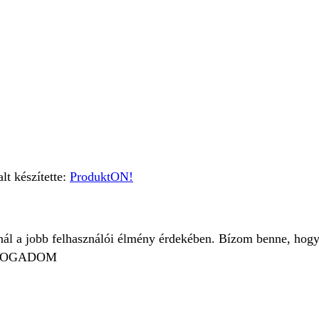
t készítette:
ProduktON!
znál a jobb felhasználói élmény érdekében. Bízom benne, hogy
FOGADOM