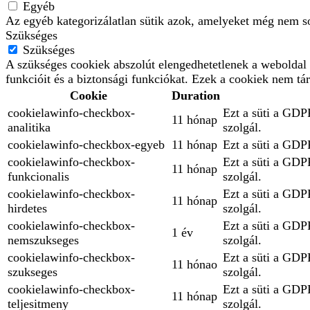
Egyéb
Az egyéb kategorizálatlan sütik azok, amelyeket még nem so
Szükséges
Szükséges
A szükséges cookiek abszolút elengedhetetlenek a weboldal 
funkcióit és a biztonsági funkciókat. Ezek a cookiek nem tá
Cookie
Duration
cookielawinfo-checkbox-
Ezt a süti a GDPR
11 hónap
analitika
szolgál.
cookielawinfo-checkbox-egyeb
11 hónap
Ezt a süti a GDPR
cookielawinfo-checkbox-
Ezt a süti a GDPR
11 hónap
funkcionalis
szolgál.
cookielawinfo-checkbox-
Ezt a süti a GDPR
11 hónap
hirdetes
szolgál.
cookielawinfo-checkbox-
Ezt a süti a GDPR
1 év
nemszukseges
szolgál.
cookielawinfo-checkbox-
Ezt a süti a GDPR
11 hónao
szukseges
szolgál.
cookielawinfo-checkbox-
Ezt a süti a GDPR
11 hónap
teljesitmeny
szolgál.