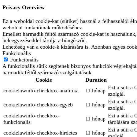
Privacy Overview
Ez a weboldal cookie-kat (sütiket) használ a felhasználói é
weboldal funkcióinak működéséhez.
Emellett harmadik féltől származó cookie-kat is használunk
beleegyezéseddel tárolja a böngésződ.
Lehetőség van a cookie-k kizárására is. Azonban egyes cooki
Funkcionális
Funkcionális
A funkcionális sütik segítenek bizonyos funkciók végrehajt
harmadik féltől származó szolgáltatások.
Cookie
Duration
Ezt a süti a 
cookielawinfo-checkbox-analitika
11 hónap
szolgál.
Ezt a süti a
cookielawinfo-checkbox-egyeb
11 hónap
szolgál.
cookielawinfo-checkbox-
Ezt a süti a
11 hónap
funkcionalis
tárolására sz
Ezt a süti a 
cookielawinfo-checkbox-hirdetes
11 hónap
szolgál.