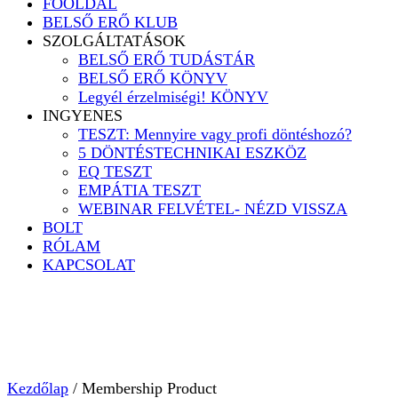
FŐOLDAL
BELSŐ ERŐ KLUB
SZOLGÁLTATÁSOK
BELSŐ ERŐ TUDÁSTÁR
BELSŐ ERŐ KÖNYV
Legyél érzelmiségi! KÖNYV
INGYENES
TESZT: Mennyire vagy profi döntéshozó?
5 DÖNTÉSTECHNIKAI ESZKÖZ
EQ TESZT
EMPÁTIA TESZT
WEBINAR FELVÉTEL- NÉZD VISSZA
BOLT
RÓLAM
KAPCSOLAT
Kezdőlap
/ Membership Product