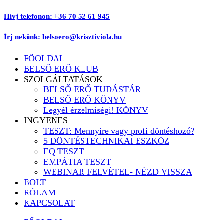
Ugrás
Hívj telefonon: +36 70 52 61 945
a
tartalomhoz
Írj nekünk: belsoero@krisztiviola.hu
FŐOLDAL
BELSŐ ERŐ KLUB
SZOLGÁLTATÁSOK
BELSŐ ERŐ TUDÁSTÁR
BELSŐ ERŐ KÖNYV
Legyél érzelmiségi! KÖNYV
INGYENES
TESZT: Mennyire vagy profi döntéshozó?
5 DÖNTÉSTECHNIKAI ESZKÖZ
EQ TESZT
EMPÁTIA TESZT
WEBINAR FELVÉTEL- NÉZD VISSZA
BOLT
RÓLAM
KAPCSOLAT