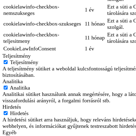
cookielawinfo-checkbox-
Ezt a süti a
1 év
nemszukseges
tárolására sz
Ezt a süti a
cookielawinfo-checkbox-szukseges
11 hónao
szolgál.
cookielawinfo-checkbox-
Ezt a süti a
11 hónap
teljesitmeny
tárolására sz
CookieLawInfoConsent
1 év
Teljesítmény
Teljesítmény
A teljesítmény sütiket a weboldal kulcsfontosságú teljesít
biztosításában.
Analitika
Analitika
Analitikai sütiket használunk annak megértésére, hogy a lát
visszafordulási arányról, a forgalmi forrásról stb.
Hirdetés
Hirdetés
A hirdetési sütiket arra használjuk, hogy releváns hirdetés
webhelyen, és információkat gyűjtenek testreszabott hirdeté
Egyéb