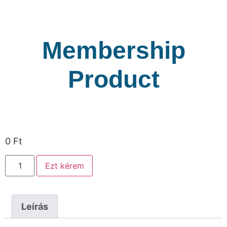
Membership
Product
0
Ft
Ezt kérem
Leírás