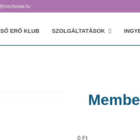
@krisztiviola.hu
SŐ ERŐ KLUB
SZOLGÁLTATÁSOK
INGY
Member
0
Ft