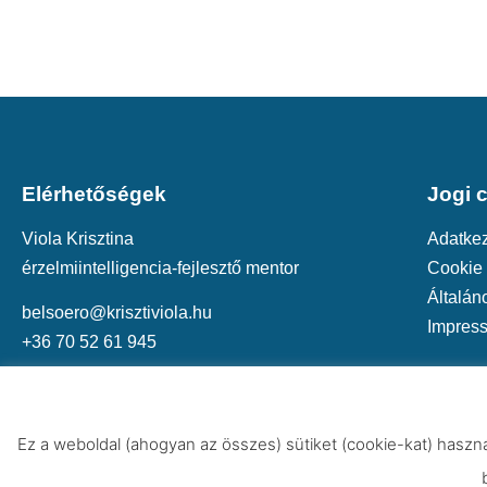
Elérhetőségek
Jogi 
Viola Krisztina
Adatkez
érzelmiintelligencia-fejlesztő mentor
Cookie 
Általán
belsoero@krisztiviola.hu
Impres
+36 70 52 61 945
Ez a weboldal (ahogyan az összes) sütiket (cookie-kat) haszn
© 2021 Vendula Egészs