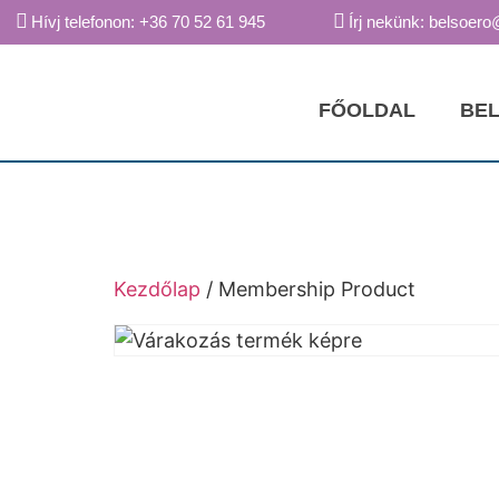
Hívj telefonon: +36 70 52 61 945
Írj nekünk: belsoero
FŐOLDAL
BEL
Kezdőlap
/ Membership Product