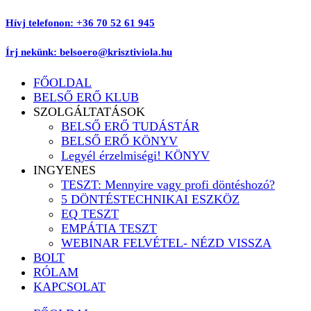
Ugrás
Hívj telefonon: +36 70 52 61 945
a
tartalomhoz
Írj nekünk: belsoero@krisztiviola.hu
FŐOLDAL
BELSŐ ERŐ KLUB
SZOLGÁLTATÁSOK
BELSŐ ERŐ TUDÁSTÁR
BELSŐ ERŐ KÖNYV
Legyél érzelmiségi! KÖNYV
INGYENES
TESZT: Mennyire vagy profi döntéshozó?
5 DÖNTÉSTECHNIKAI ESZKÖZ
EQ TESZT
EMPÁTIA TESZT
WEBINAR FELVÉTEL- NÉZD VISSZA
BOLT
RÓLAM
KAPCSOLAT