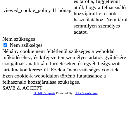
és tárolja, függetlenül
attól, hogy a felhasználó
viewed_cookie_policy
11 hónap
hozzájárult-e a sütik
használatához. Nem tárol
semmilyen személyes
adatot.
Nem szükséges
Nem szükséges
Néhány cookie nem feltétlenül szükséges a weboldal
működéséhez, és kifejezetten személyes adatok gyűjtésére
szolgálnak analitikán, hirdetéseken és egyéb beágyazott
tartalmakon keresztül. Ezek a "nem szükséges cookiek".
Ezen cookie-k weboldalon történő futtatásához a
felhasználó hozzájárulása szükséges.
SAVE & ACCEPT
HTML Snippets
Powered By :
XYZScripts.com
Bejelentkezés
The password must have a