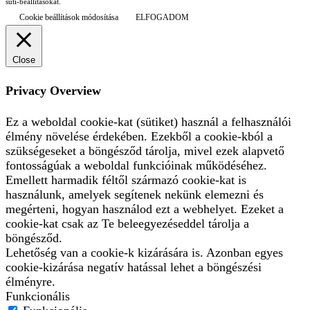
süti-beállításokat.
Cookie beállítások módosítása
ELFOGADOM
Close
Privacy Overview
Ez a weboldal cookie-kat (sütiket) használ a felhasználói
élmény növelése érdekében. Ezekből a cookie-kból a
szükségeseket a böngésződ tárolja, mivel ezek alapvető
fontosságúak a weboldal funkcióinak működéséhez.
Emellett harmadik féltől származó cookie-kat is
használunk, amelyek segítenek nekünk elemezni és
megérteni, hogyan használod ezt a webhelyet. Ezeket a
cookie-kat csak az Te beleegyezéseddel tárolja a
böngésződ.
Lehetőség van a cookie-k kizárására is. Azonban egyes
cookie-kizárása negatív hatással lehet a böngészési
élményre.
Funkcionális