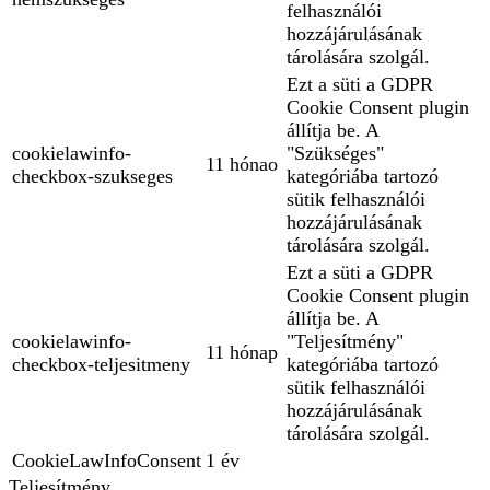
felhasználói
hozzájárulásának
tárolására szolgál.
Ezt a süti a GDPR
Cookie Consent plugin
állítja be. A
cookielawinfo-
"Szükséges"
11 hónao
checkbox-szukseges
kategóriába tartozó
sütik felhasználói
hozzájárulásának
tárolására szolgál.
Ezt a süti a GDPR
Cookie Consent plugin
állítja be. A
cookielawinfo-
"Teljesítmény"
11 hónap
checkbox-teljesitmeny
kategóriába tartozó
sütik felhasználói
hozzájárulásának
tárolására szolgál.
CookieLawInfoConsent
1 év
Teljesítmény