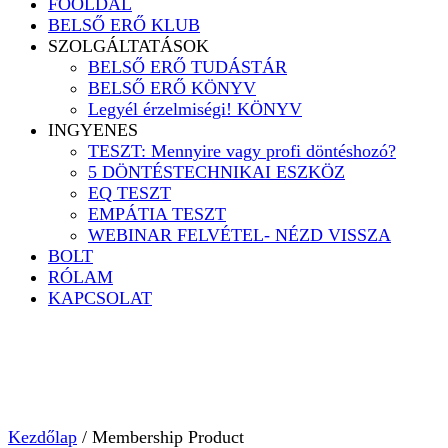
FŐOLDAL
BELSŐ ERŐ KLUB
SZOLGÁLTATÁSOK
BELSŐ ERŐ TUDÁSTÁR
BELSŐ ERŐ KÖNYV
Legyél érzelmiségi! KÖNYV
INGYENES
TESZT: Mennyire vagy profi döntéshozó?
5 DÖNTÉSTECHNIKAI ESZKÖZ
EQ TESZT
EMPÁTIA TESZT
WEBINAR FELVÉTEL- NÉZD VISSZA
BOLT
RÓLAM
KAPCSOLAT
Kezdőlap
/ Membership Product