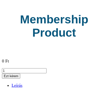
Membership
Product
0
Ft
Membership
Product
Ezt kérem
mennyiség
Leírás