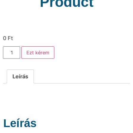
Product
0
Ft
Ezt kérem
Leírás
Leírás