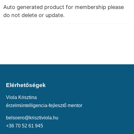
Auto generated product for membership please
do not delete or update.
Elérhetőségek
Viola Krisztina
érzelmiintelligencia-fejlesztő mentor
belsoero@krisztiviola.hu
+36 70 52 61 945