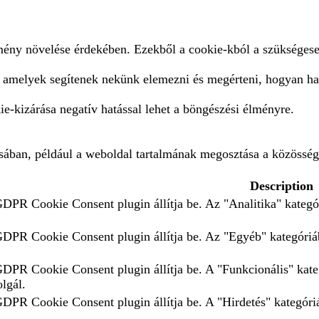
lmény növelése érdekében. Ezekből a cookie-kból a szükségese
, amelyek segítenek nekünk elemezni és megérteni, hogyan ha
e-kizárása negatív hatással lehet a böngészési élményre.
ásában, például a weboldal tartalmának megosztása a közösség
Description
GDPR Cookie Consent plugin állítja be. Az "Analitika" kategór
 GDPR Cookie Consent plugin állítja be. Az "Egyéb" kategóriáb
 GDPR Cookie Consent plugin állítja be. A "Funkcionális" kate
olgál.
GDPR Cookie Consent plugin állítja be. A "Hirdetés" kategóriá