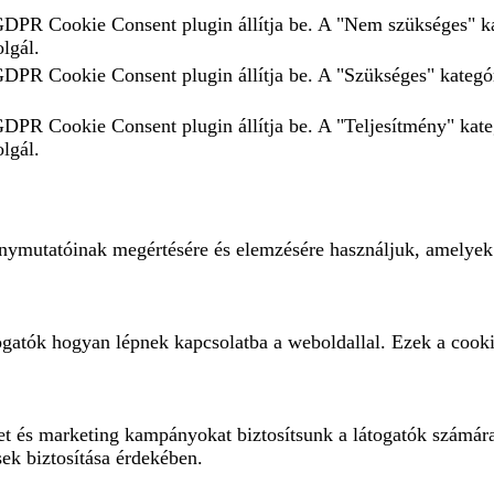
 GDPR Cookie Consent plugin állítja be. A "Nem szükséges" ka
olgál.
 GDPR Cookie Consent plugin állítja be. A "Szükséges" kategór
 GDPR Cookie Consent plugin állítja be. A "Teljesítmény" kate
olgál.
ménymutatóinak megértésére és elemzésére használjuk, amelyek
ogatók hogyan lépnek kapcsolatba a weboldallal. Ezek a cooki
eket és marketing kampányokat biztosítsunk a látogatók számár
sek biztosítása érdekében.