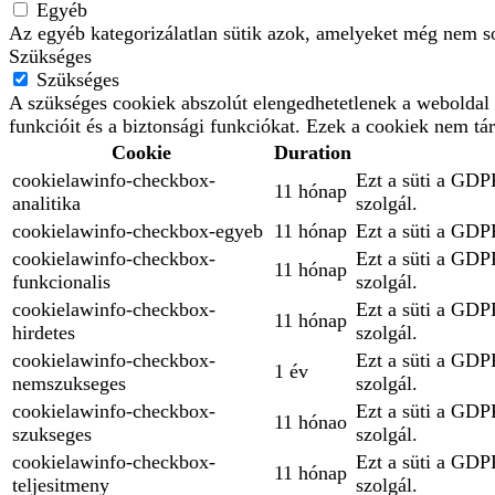
Egyéb
Az egyéb kategorizálatlan sütik azok, amelyeket még nem so
Szükséges
Szükséges
A szükséges cookiek abszolút elengedhetetlenek a weboldal 
funkcióit és a biztonsági funkciókat. Ezek a cookiek nem tá
Cookie
Duration
cookielawinfo-checkbox-
Ezt a süti a GDPR
11 hónap
analitika
szolgál.
cookielawinfo-checkbox-egyeb
11 hónap
Ezt a süti a GDPR
cookielawinfo-checkbox-
Ezt a süti a GDPR
11 hónap
funkcionalis
szolgál.
cookielawinfo-checkbox-
Ezt a süti a GDPR
11 hónap
hirdetes
szolgál.
cookielawinfo-checkbox-
Ezt a süti a GDPR
1 év
nemszukseges
szolgál.
cookielawinfo-checkbox-
Ezt a süti a GDPR
11 hónao
szukseges
szolgál.
cookielawinfo-checkbox-
Ezt a süti a GDPR
11 hónap
teljesitmeny
szolgál.