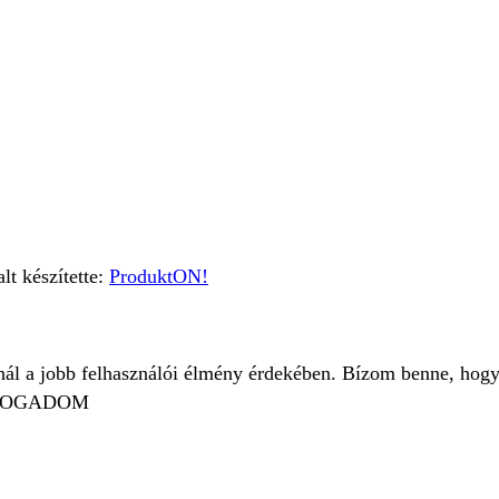
t készítette:
ProduktON!
znál a jobb felhasználói élmény érdekében. Bízom benne, hogy
FOGADOM