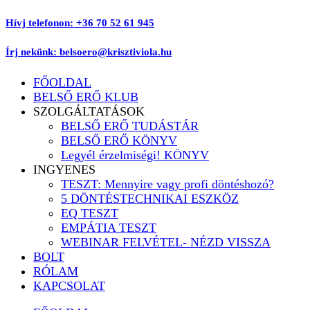
Ugrás
Hívj telefonon: +36 70 52 61 945
a
tartalomhoz
Írj nekünk: belsoero@krisztiviola.hu
FŐOLDAL
BELSŐ ERŐ KLUB
SZOLGÁLTATÁSOK
BELSŐ ERŐ TUDÁSTÁR
BELSŐ ERŐ KÖNYV
Legyél érzelmiségi! KÖNYV
INGYENES
TESZT: Mennyire vagy profi döntéshozó?
5 DÖNTÉSTECHNIKAI ESZKÖZ
EQ TESZT
EMPÁTIA TESZT
WEBINAR FELVÉTEL- NÉZD VISSZA
BOLT
RÓLAM
KAPCSOLAT