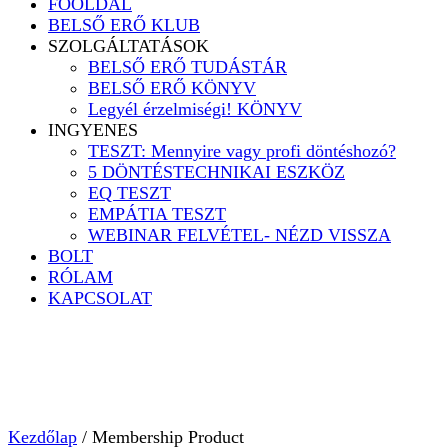
FŐOLDAL
BELSŐ ERŐ KLUB
SZOLGÁLTATÁSOK
BELSŐ ERŐ TUDÁSTÁR
BELSŐ ERŐ KÖNYV
Legyél érzelmiségi! KÖNYV
INGYENES
TESZT: Mennyire vagy profi döntéshozó?
5 DÖNTÉSTECHNIKAI ESZKÖZ
EQ TESZT
EMPÁTIA TESZT
WEBINAR FELVÉTEL- NÉZD VISSZA
BOLT
RÓLAM
KAPCSOLAT
Kezdőlap
/ Membership Product