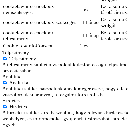
cookielawinfo-checkbox-
Ezt a süti a
1 év
nemszukseges
tárolására sz
Ezt a süti a
cookielawinfo-checkbox-szukseges
11 hónao
szolgál.
cookielawinfo-checkbox-
Ezt a süti a
11 hónap
teljesitmeny
tárolására sz
CookieLawInfoConsent
1 év
Teljesítmény
Teljesítmény
A teljesítmény sütiket a weboldal kulcsfontosságú teljesít
biztosításában.
Analitika
Analitika
Analitikai sütiket használunk annak megértésére, hogy a lát
visszafordulási arányról, a forgalmi forrásról stb.
Hirdetés
Hirdetés
A hirdetési sütiket arra használjuk, hogy releváns hirdetés
webhelyen, és információkat gyűjtenek testreszabott hirdeté
Egyéb