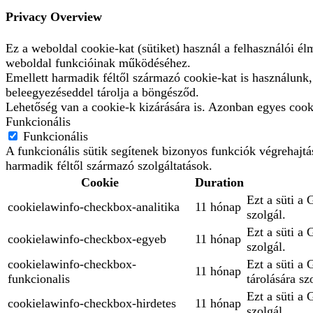
Privacy Overview
Ez a weboldal cookie-kat (sütiket) használ a felhasználói é
weboldal funkcióinak működéséhez.
Emellett harmadik féltől származó cookie-kat is használunk
beleegyezéseddel tárolja a böngésződ.
Lehetőség van a cookie-k kizárására is. Azonban egyes cooki
Funkcionális
Funkcionális
A funkcionális sütik segítenek bizonyos funkciók végrehajt
harmadik féltől származó szolgáltatások.
Cookie
Duration
Ezt a süti a 
cookielawinfo-checkbox-analitika
11 hónap
szolgál.
Ezt a süti a
cookielawinfo-checkbox-egyeb
11 hónap
szolgál.
cookielawinfo-checkbox-
Ezt a süti a
11 hónap
funkcionalis
tárolására sz
Ezt a süti a 
cookielawinfo-checkbox-hirdetes
11 hónap
szolgál.