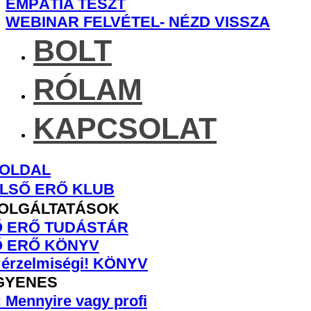
EMPÁTIA TESZT
WEBINAR FELVÉTEL- NÉZD VISSZA
BOLT
RÓLAM
KAPCSOLAT
OLDAL
LSŐ ERŐ KLUB
OLGÁLTATÁSOK
 ERŐ TUDÁSTÁR
 ERŐ KÖNYV
 érzelmiségi! KÖNYV
GYENES
 Mennyire vagy profi