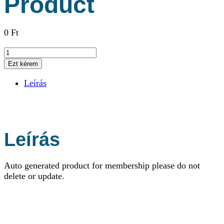
Product
0
Ft
Membership
Product
Ezt kérem
mennyiség
Leírás
Leírás
Auto generated product for membership please do not
delete or update.