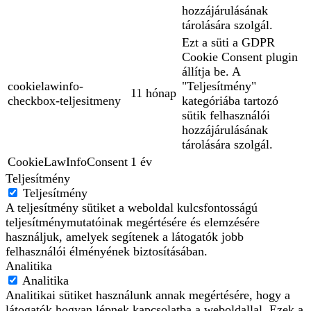
hozzájárulásának
tárolására szolgál.
Ezt a süti a GDPR
Cookie Consent plugin
állítja be. A
cookielawinfo-
"Teljesítmény"
11 hónap
checkbox-teljesitmeny
kategóriába tartozó
sütik felhasználói
hozzájárulásának
tárolására szolgál.
CookieLawInfoConsent
1 év
Teljesítmény
Teljesítmény
A teljesítmény sütiket a weboldal kulcsfontosságú
teljesítménymutatóinak megértésére és elemzésére
használjuk, amelyek segítenek a látogatók jobb
felhasználói élményének biztosításában.
Analitika
Analitika
Analitikai sütiket használunk annak megértésére, hogy a
látogatók hogyan lépnek kapcsolatba a weboldallal. Ezek a