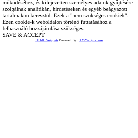
működéséhez, és kifejezetten személyes adatok gyűjtésére
szolgálnak analitikán, hirdetéseken és egyéb beágyazott
tartalmakon keresztül. Ezek a "nem szükséges cookiek".
Ezen cookie-k weboldalon történő futtatásához a
felhasználó hozzájárulása szükséges.
SAVE & ACCEPT
HTML Snippets
Powered By :
XYZScripts.com
Bejelentkezés
The password must have a
minimum of 8 characters of numbers and letters, contain at
least 1 capital letter
Emlékezz rám
Bejelentkezés
Regisztráció
Jelszó visszaállítása
Send reset link