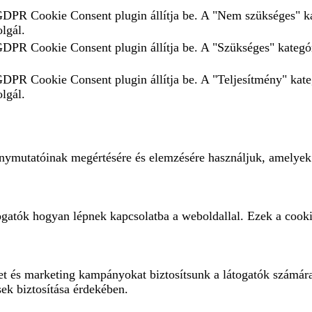
 GDPR Cookie Consent plugin állítja be. A "Nem szükséges" ka
olgál.
 GDPR Cookie Consent plugin állítja be. A "Szükséges" kategór
 GDPR Cookie Consent plugin állítja be. A "Teljesítmény" kate
olgál.
ménymutatóinak megértésére és elemzésére használjuk, amelyek
ogatók hogyan lépnek kapcsolatba a weboldallal. Ezek a cooki
eket és marketing kampányokat biztosítsunk a látogatók számár
sek biztosítása érdekében.