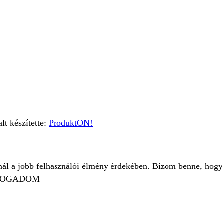
t készítette:
ProduktON!
znál a jobb felhasználói élmény érdekében. Bízom benne, hogy
FOGADOM