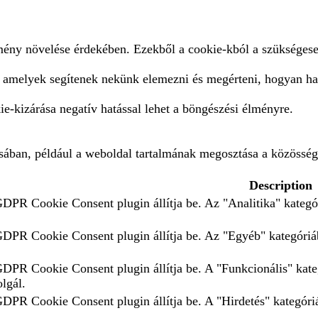
lmény növelése érdekében. Ezekből a cookie-kból a szükségese
, amelyek segítenek nekünk elemezni és megérteni, hogyan ha
e-kizárása negatív hatással lehet a böngészési élményre.
ásában, például a weboldal tartalmának megosztása a közösség
Description
GDPR Cookie Consent plugin állítja be. Az "Analitika" kategór
 GDPR Cookie Consent plugin állítja be. Az "Egyéb" kategóriáb
 GDPR Cookie Consent plugin állítja be. A "Funkcionális" kate
olgál.
GDPR Cookie Consent plugin állítja be. A "Hirdetés" kategóriá