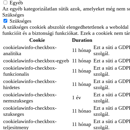
Egyéb
Az egyéb kategorizálatlan sütik azok, amelyeket még nem so
Szükséges
Szükséges
A szükséges cookiek abszolút elengedhetetlenek a weboldal 
funkcióit és a biztonsági funkciókat. Ezek a cookiek nem tá
Cookie
Duration
cookielawinfo-checkbox-
Ezt a süti a GDPR
11 hónap
analitika
szolgál.
cookielawinfo-checkbox-egyeb
11 hónap
Ezt a süti a GDPR
cookielawinfo-checkbox-
Ezt a süti a GDPR
11 hónap
funkcionalis
szolgál.
cookielawinfo-checkbox-
Ezt a süti a GDPR
11 hónap
hirdetes
szolgál.
cookielawinfo-checkbox-
Ezt a süti a GDPR
1 év
nemszukseges
szolgál.
cookielawinfo-checkbox-
Ezt a süti a GDPR
11 hónao
szukseges
szolgál.
cookielawinfo-checkbox-
Ezt a süti a GDPR
11 hónap
teljesitmeny
szolgál.