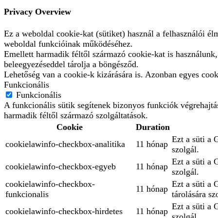
Privacy Overview
Ez a weboldal cookie-kat (sütiket) használ a felhasználói é
weboldal funkcióinak működéséhez.
Emellett harmadik féltől származó cookie-kat is használunk
beleegyezéseddel tárolja a böngésződ.
Lehetőség van a cookie-k kizárására is. Azonban egyes cooki
Funkcionális
Funkcionális
A funkcionális sütik segítenek bizonyos funkciók végrehajt
harmadik féltől származó szolgáltatások.
Cookie
Duration
Ezt a süti a 
cookielawinfo-checkbox-analitika
11 hónap
szolgál.
Ezt a süti a
cookielawinfo-checkbox-egyeb
11 hónap
szolgál.
cookielawinfo-checkbox-
Ezt a süti a
11 hónap
funkcionalis
tárolására sz
Ezt a süti a 
cookielawinfo-checkbox-hirdetes
11 hónap
szolgál.