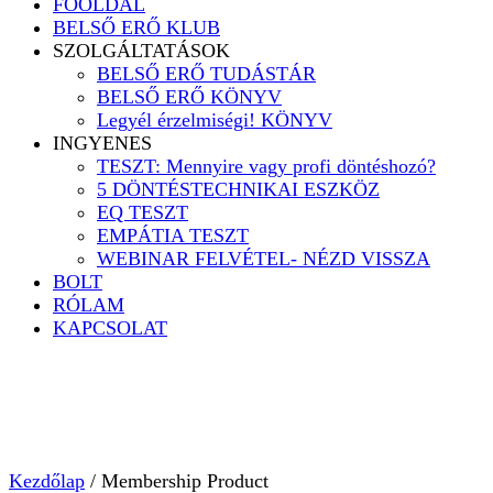
FŐOLDAL
BELSŐ ERŐ KLUB
SZOLGÁLTATÁSOK
BELSŐ ERŐ TUDÁSTÁR
BELSŐ ERŐ KÖNYV
Legyél érzelmiségi! KÖNYV
INGYENES
TESZT: Mennyire vagy profi döntéshozó?
5 DÖNTÉSTECHNIKAI ESZKÖZ
EQ TESZT
EMPÁTIA TESZT
WEBINAR FELVÉTEL- NÉZD VISSZA
BOLT
RÓLAM
KAPCSOLAT
Kezdőlap
/ Membership Product