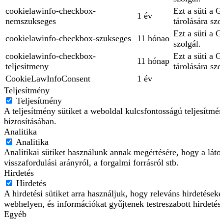
cookielawinfo-checkbox-
Ezt a süti a
1 év
nemszukseges
tárolására sz
Ezt a süti a
cookielawinfo-checkbox-szukseges
11 hónao
szolgál.
cookielawinfo-checkbox-
Ezt a süti a
11 hónap
teljesitmeny
tárolására sz
CookieLawInfoConsent
1 év
Teljesítmény
Teljesítmény
A teljesítmény sütiket a weboldal kulcsfontosságú teljesít
biztosításában.
Analitika
Analitika
Analitikai sütiket használunk annak megértésére, hogy a lát
visszafordulási arányról, a forgalmi forrásról stb.
Hirdetés
Hirdetés
A hirdetési sütiket arra használjuk, hogy releváns hirdetés
webhelyen, és információkat gyűjtenek testreszabott hirdeté
Egyéb