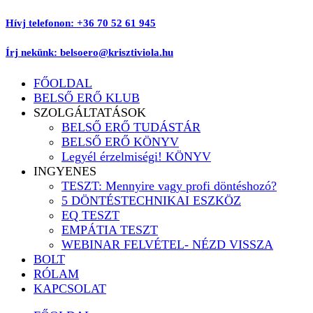
Ugrás
Hívj telefonon: +36 70 52 61 945
a
tartalomhoz
Írj nekünk: belsoero@krisztiviola.hu
FŐOLDAL
BELSŐ ERŐ KLUB
SZOLGÁLTATÁSOK
BELSŐ ERŐ TUDÁSTÁR
BELSŐ ERŐ KÖNYV
Legyél érzelmiségi! KÖNYV
INGYENES
TESZT: Mennyire vagy profi döntéshozó?
5 DÖNTÉSTECHNIKAI ESZKÖZ
EQ TESZT
EMPÁTIA TESZT
WEBINAR FELVÉTEL- NÉZD VISSZA
BOLT
RÓLAM
KAPCSOLAT