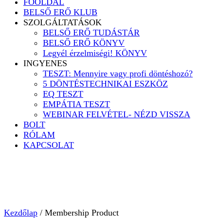
FŐOLDAL
BELSŐ ERŐ KLUB
SZOLGÁLTATÁSOK
BELSŐ ERŐ TUDÁSTÁR
BELSŐ ERŐ KÖNYV
Legyél érzelmiségi! KÖNYV
INGYENES
TESZT: Mennyire vagy profi döntéshozó?
5 DÖNTÉSTECHNIKAI ESZKÖZ
EQ TESZT
EMPÁTIA TESZT
WEBINAR FELVÉTEL- NÉZD VISSZA
BOLT
RÓLAM
KAPCSOLAT
Kezdőlap
/ Membership Product