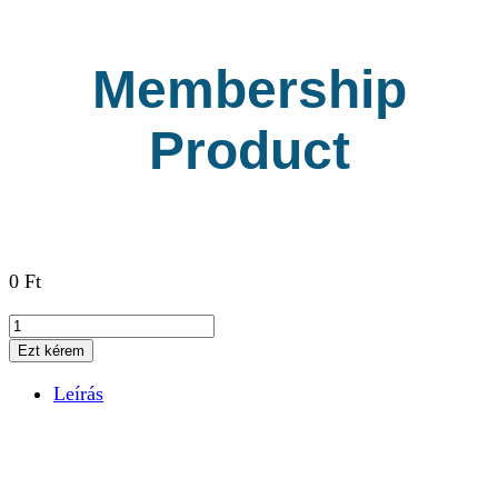
Membership
Product
0
Ft
Membership
Product
Ezt kérem
mennyiség
Leírás