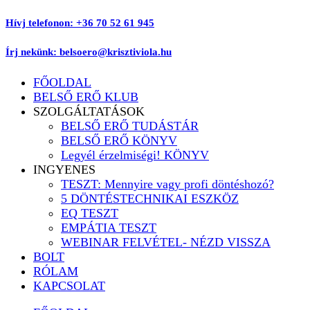
Ugrás
Hívj telefonon: +36 70 52 61 945
a
tartalomhoz
Írj nekünk: belsoero@krisztiviola.hu
FŐOLDAL
BELSŐ ERŐ KLUB
SZOLGÁLTATÁSOK
BELSŐ ERŐ TUDÁSTÁR
BELSŐ ERŐ KÖNYV
Legyél érzelmiségi! KÖNYV
INGYENES
TESZT: Mennyire vagy profi döntéshozó?
5 DÖNTÉSTECHNIKAI ESZKÖZ
EQ TESZT
EMPÁTIA TESZT
WEBINAR FELVÉTEL- NÉZD VISSZA
BOLT
RÓLAM
KAPCSOLAT