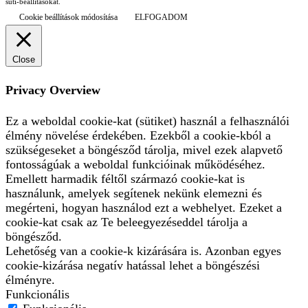
süti-beállításokat.
Cookie beállítások módosítása
ELFOGADOM
Close
Privacy Overview
Ez a weboldal cookie-kat (sütiket) használ a felhasználói
élmény növelése érdekében. Ezekből a cookie-kból a
szükségeseket a böngésződ tárolja, mivel ezek alapvető
fontosságúak a weboldal funkcióinak működéséhez.
Emellett harmadik féltől származó cookie-kat is
használunk, amelyek segítenek nekünk elemezni és
megérteni, hogyan használod ezt a webhelyet. Ezeket a
cookie-kat csak az Te beleegyezéseddel tárolja a
böngésződ.
Lehetőség van a cookie-k kizárására is. Azonban egyes
cookie-kizárása negatív hatással lehet a böngészési
élményre.
Funkcionális