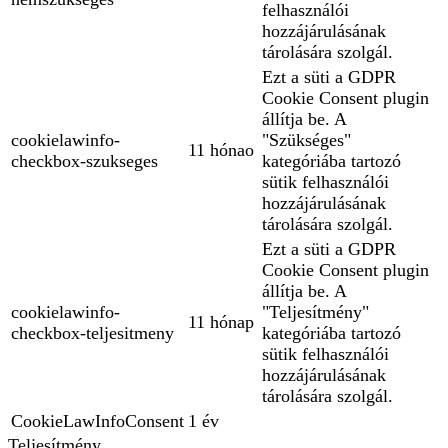
felhasználói
hozzájárulásának
tárolására szolgál.
Ezt a süti a GDPR
Cookie Consent plugin
állítja be. A
cookielawinfo-
"Szükséges"
11 hónao
checkbox-szukseges
kategóriába tartozó
sütik felhasználói
hozzájárulásának
tárolására szolgál.
Ezt a süti a GDPR
Cookie Consent plugin
állítja be. A
cookielawinfo-
"Teljesítmény"
11 hónap
checkbox-teljesitmeny
kategóriába tartozó
sütik felhasználói
hozzájárulásának
tárolására szolgál.
CookieLawInfoConsent
1 év
Teljesítmény