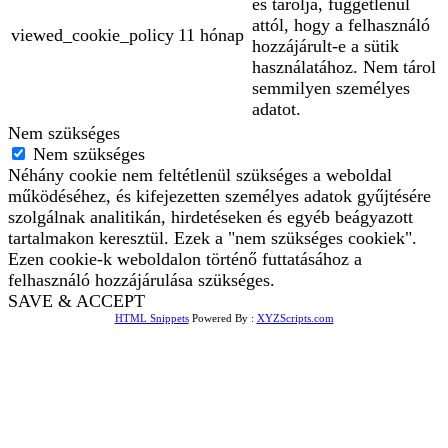
és tárolja, függetlenül
attól, hogy a felhasználó
viewed_cookie_policy
11 hónap
hozzájárult-e a sütik
használatához. Nem tárol
semmilyen személyes
adatot.
Nem szükséges
Nem szükséges
Néhány cookie nem feltétlenül szükséges a weboldal
működéséhez, és kifejezetten személyes adatok gyűjtésére
szolgálnak analitikán, hirdetéseken és egyéb beágyazott
tartalmakon keresztül. Ezek a "nem szükséges cookiek".
Ezen cookie-k weboldalon történő futtatásához a
felhasználó hozzájárulása szükséges.
SAVE & ACCEPT
HTML Snippets
Powered By :
XYZScripts.com
Bejelentkezés
The password must have a