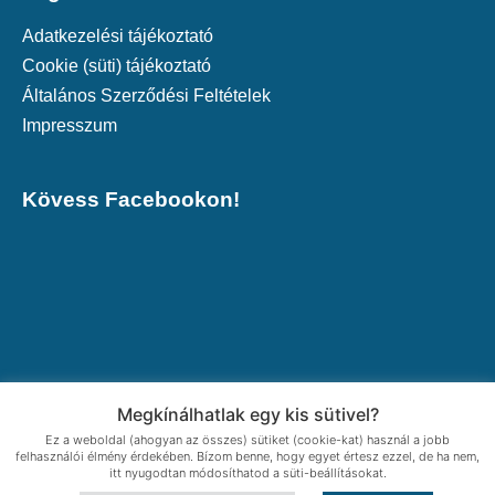
Adatkezelési tájékoztató
Cookie (süti) tájékoztató
Általános Szerződési Feltételek
Impresszum
Kövess Facebookon!
Megkínálhatlak egy kis sütivel?
Ez a weboldal (ahogyan az összes) sütiket (cookie-kat) használ a jobb
felhasználói élmény érdekében. Bízom benne, hogy egyet értesz ezzel, de ha nem,
itt nyugodtan módosíthatod a süti-beállításokat.
© 2021 Vendula Egészség- és Oktatási Központ | Az oldalt