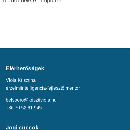
do not delete or update.
Elérhetőségek
Viola Krisztina
érzelmiintelligencia-fejlesztő mentor
belsoero@krisztiviola.hu
+36 70 52 61 945
Jogi cuccok