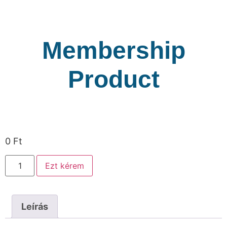
Membership
Product
0
Ft
Ezt kérem
Leírás