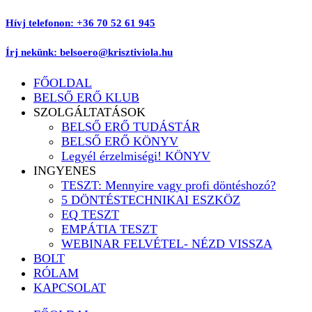
Ugrás
Hívj telefonon: +36 70 52 61 945
a
tartalomhoz
Írj nekünk: belsoero@krisztiviola.hu
FŐOLDAL
BELSŐ ERŐ KLUB
SZOLGÁLTATÁSOK
BELSŐ ERŐ TUDÁSTÁR
BELSŐ ERŐ KÖNYV
Legyél érzelmiségi! KÖNYV
INGYENES
TESZT: Mennyire vagy profi döntéshozó?
5 DÖNTÉSTECHNIKAI ESZKÖZ
EQ TESZT
EMPÁTIA TESZT
WEBINAR FELVÉTEL- NÉZD VISSZA
BOLT
RÓLAM
KAPCSOLAT