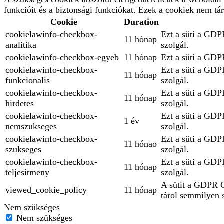
funkcióit és a biztonsági funkciókat. Ezek a cookiek nem tá
Cookie
Duration
cookielawinfo-checkbox-
Ezt a süti a GDPR
11 hónap
analitika
szolgál.
cookielawinfo-checkbox-egyeb
11 hónap
Ezt a süti a GDPR
cookielawinfo-checkbox-
Ezt a süti a GDPR
11 hónap
funkcionalis
szolgál.
cookielawinfo-checkbox-
Ezt a süti a GDPR
11 hónap
hirdetes
szolgál.
cookielawinfo-checkbox-
Ezt a süti a GDPR
1 év
nemszukseges
szolgál.
cookielawinfo-checkbox-
Ezt a süti a GDPR
11 hónao
szukseges
szolgál.
cookielawinfo-checkbox-
Ezt a süti a GDPR
11 hónap
teljesitmeny
szolgál.
A sütit a GDPR Co
viewed_cookie_policy
11 hónap
tárol semmilyen 
Nem szükséges
Nem szükséges