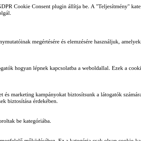
 GDPR Cookie Consent plugin állítja be. A "Teljesítmény" kate
olgál.
ménymutatóinak megértésére és elemzésére használjuk, amelyek
ogatók hogyan lépnek kapcsolatba a weboldallal. Ezek a cooki
eket és marketing kampányokat biztosítsunk a látogatók számár
sek biztosítása érdekében.
roltak be kategóriába.
megfelelő működéséhez. Ez a kategória csak olyan cookie-kat