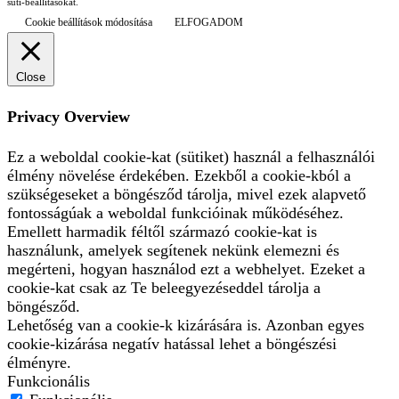
süti-beállításokat.
Cookie beállítások módosítása
ELFOGADOM
Close
Privacy Overview
Ez a weboldal cookie-kat (sütiket) használ a felhasználói
élmény növelése érdekében. Ezekből a cookie-kból a
szükségeseket a böngésződ tárolja, mivel ezek alapvető
fontosságúak a weboldal funkcióinak működéséhez.
Emellett harmadik féltől származó cookie-kat is
használunk, amelyek segítenek nekünk elemezni és
megérteni, hogyan használod ezt a webhelyet. Ezeket a
cookie-kat csak az Te beleegyezéseddel tárolja a
böngésződ.
Lehetőség van a cookie-k kizárására is. Azonban egyes
cookie-kizárása negatív hatással lehet a böngészési
élményre.
Funkcionális