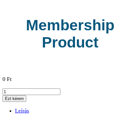
Membership
Product
0
Ft
Membership
Product
Ezt kérem
mennyiség
Leírás