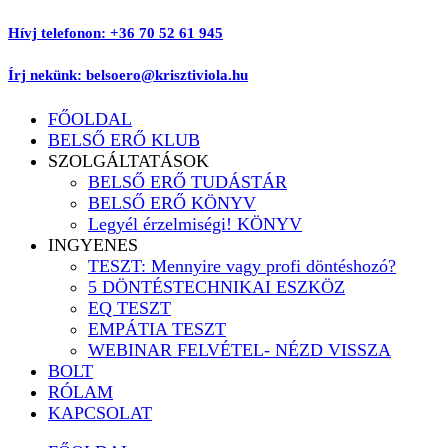
Ugrás
Hívj telefonon: +36 70 52 61 945
a
tartalomhoz
Írj nekünk: belsoero@krisztiviola.hu
FŐOLDAL
BELSŐ ERŐ KLUB
SZOLGÁLTATÁSOK
BELSŐ ERŐ TUDÁSTÁR
BELSŐ ERŐ KÖNYV
Legyél érzelmiségi! KÖNYV
INGYENES
TESZT: Mennyire vagy profi döntéshozó?
5 DÖNTÉSTECHNIKAI ESZKÖZ
EQ TESZT
EMPÁTIA TESZT
WEBINAR FELVÉTEL- NÉZD VISSZA
BOLT
RÓLAM
KAPCSOLAT