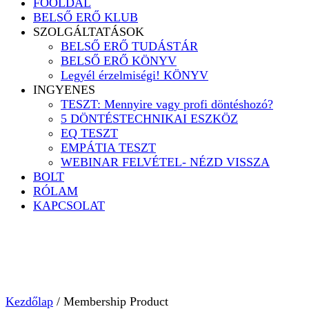
FŐOLDAL
BELSŐ ERŐ KLUB
SZOLGÁLTATÁSOK
BELSŐ ERŐ TUDÁSTÁR
BELSŐ ERŐ KÖNYV
Legyél érzelmiségi! KÖNYV
INGYENES
TESZT: Mennyire vagy profi döntéshozó?
5 DÖNTÉSTECHNIKAI ESZKÖZ
EQ TESZT
EMPÁTIA TESZT
WEBINAR FELVÉTEL- NÉZD VISSZA
BOLT
RÓLAM
KAPCSOLAT
Kezdőlap
/ Membership Product