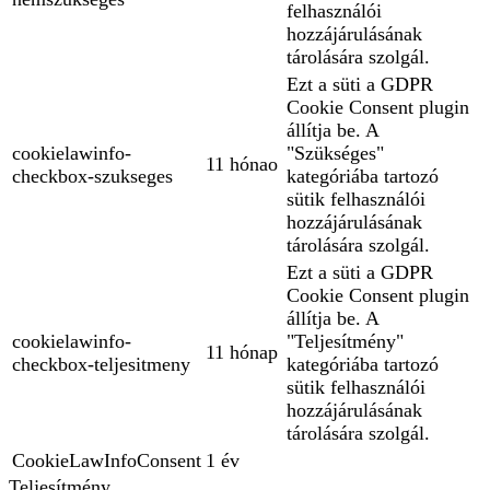
felhasználói
hozzájárulásának
tárolására szolgál.
Ezt a süti a GDPR
Cookie Consent plugin
állítja be. A
cookielawinfo-
"Szükséges"
11 hónao
checkbox-szukseges
kategóriába tartozó
sütik felhasználói
hozzájárulásának
tárolására szolgál.
Ezt a süti a GDPR
Cookie Consent plugin
állítja be. A
cookielawinfo-
"Teljesítmény"
11 hónap
checkbox-teljesitmeny
kategóriába tartozó
sütik felhasználói
hozzájárulásának
tárolására szolgál.
CookieLawInfoConsent
1 év
Teljesítmény