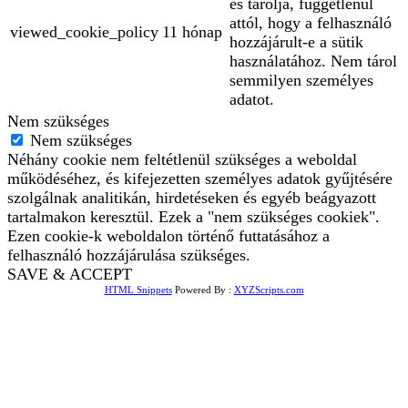
és tárolja, függetlenül
attól, hogy a felhasználó
viewed_cookie_policy
11 hónap
hozzájárult-e a sütik
használatához. Nem tárol
semmilyen személyes
adatot.
Nem szükséges
Nem szükséges
Néhány cookie nem feltétlenül szükséges a weboldal
működéséhez, és kifejezetten személyes adatok gyűjtésére
szolgálnak analitikán, hirdetéseken és egyéb beágyazott
tartalmakon keresztül. Ezek a "nem szükséges cookiek".
Ezen cookie-k weboldalon történő futtatásához a
felhasználó hozzájárulása szükséges.
SAVE & ACCEPT
HTML Snippets
Powered By :
XYZScripts.com
Bejelentkezés
The password must have a