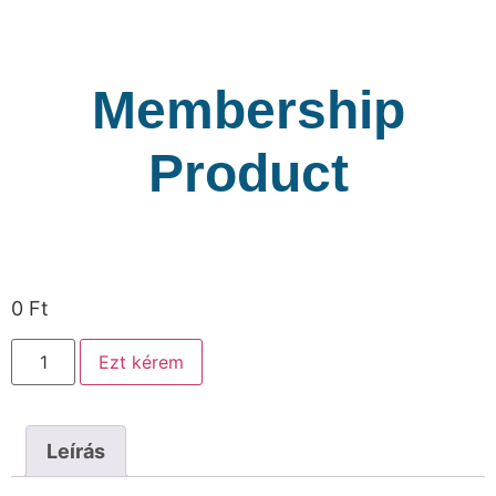
Membership
Product
0
Ft
Ezt kérem
Leírás