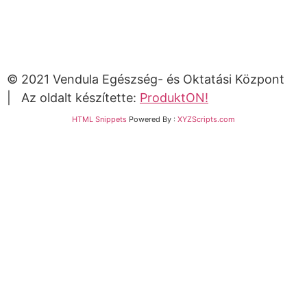
© 2021 Vendula Egészség- és Oktatási Központ
| Az oldalt készítette:
ProduktON!
HTML Snippets
Powered By :
XYZScripts.com
Bejelentkezés
The password must have a minimum of 8 characters