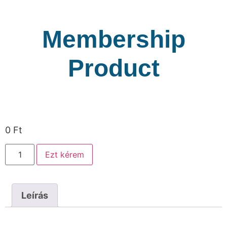
Membership
Product
0
Ft
Ezt kérem
Leírás