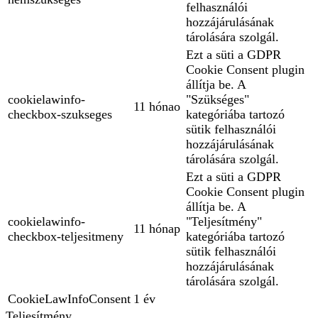
felhasználói
hozzájárulásának
tárolására szolgál.
Ezt a süti a GDPR
Cookie Consent plugin
állítja be. A
cookielawinfo-
"Szükséges"
11 hónao
checkbox-szukseges
kategóriába tartozó
sütik felhasználói
hozzájárulásának
tárolására szolgál.
Ezt a süti a GDPR
Cookie Consent plugin
állítja be. A
cookielawinfo-
"Teljesítmény"
11 hónap
checkbox-teljesitmeny
kategóriába tartozó
sütik felhasználói
hozzájárulásának
tárolására szolgál.
CookieLawInfoConsent
1 év
Teljesítmény