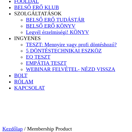
FŐOLDAL
BELSŐ ERŐ KLUB
SZOLGÁLTATÁSOK
BELSŐ ERŐ TUDÁSTÁR
BELSŐ ERŐ KÖNYV
Legyél érzelmiségi! KÖNYV
INGYENES
TESZT: Mennyire vagy profi döntéshozó?
5 DÖNTÉSTECHNIKAI ESZKÖZ
EQ TESZT
EMPÁTIA TESZT
WEBINAR FELVÉTEL- NÉZD VISSZA
BOLT
RÓLAM
KAPCSOLAT
Kezdőlap
/ Membership Product