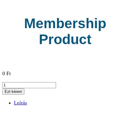
Membership
Product
0
Ft
Membership
Product
Ezt kérem
mennyiség
Leírás