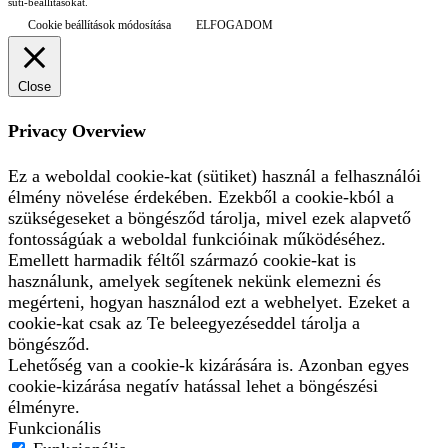
süti-beállításokat.
Cookie beállítások módosítása
ELFOGADOM
Close
Privacy Overview
Ez a weboldal cookie-kat (sütiket) használ a felhasználói
élmény növelése érdekében. Ezekből a cookie-kból a
szükségeseket a böngésződ tárolja, mivel ezek alapvető
fontosságúak a weboldal funkcióinak működéséhez.
Emellett harmadik féltől származó cookie-kat is
használunk, amelyek segítenek nekünk elemezni és
megérteni, hogyan használod ezt a webhelyet. Ezeket a
cookie-kat csak az Te beleegyezéseddel tárolja a
böngésződ.
Lehetőség van a cookie-k kizárására is. Azonban egyes
cookie-kizárása negatív hatással lehet a böngészési
élményre.
Funkcionális