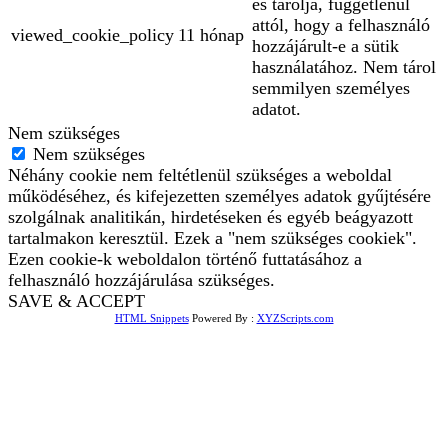
és tárolja, függetlenül
attól, hogy a felhasználó
viewed_cookie_policy
11 hónap
hozzájárult-e a sütik
használatához. Nem tárol
semmilyen személyes
adatot.
Nem szükséges
Nem szükséges
Néhány cookie nem feltétlenül szükséges a weboldal
működéséhez, és kifejezetten személyes adatok gyűjtésére
szolgálnak analitikán, hirdetéseken és egyéb beágyazott
tartalmakon keresztül. Ezek a "nem szükséges cookiek".
Ezen cookie-k weboldalon történő futtatásához a
felhasználó hozzájárulása szükséges.
SAVE & ACCEPT
HTML Snippets
Powered By :
XYZScripts.com
Bejelentkezés
The password must have a