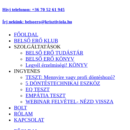
Ugrás
Hívj telefonon: +36 70 52 61 945
a
tartalomhoz
Írj nekünk: belsoero@krisztiviola.hu
FŐOLDAL
BELSŐ ERŐ KLUB
SZOLGÁLTATÁSOK
BELSŐ ERŐ TUDÁSTÁR
BELSŐ ERŐ KÖNYV
Legyél érzelmiségi! KÖNYV
INGYENES
TESZT: Mennyire vagy profi döntéshozó?
5 DÖNTÉSTECHNIKAI ESZKÖZ
EQ TESZT
EMPÁTIA TESZT
WEBINAR FELVÉTEL- NÉZD VISSZA
BOLT
RÓLAM
KAPCSOLAT