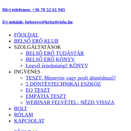
Ugrás
Hívj telefonon: +36 70 52 61 945
a
tartalomhoz
Írj nekünk: belsoero@krisztiviola.hu
FŐOLDAL
BELSŐ ERŐ KLUB
SZOLGÁLTATÁSOK
BELSŐ ERŐ TUDÁSTÁR
BELSŐ ERŐ KÖNYV
Legyél érzelmiségi! KÖNYV
INGYENES
TESZT: Mennyire vagy profi döntéshozó?
5 DÖNTÉSTECHNIKAI ESZKÖZ
EQ TESZT
EMPÁTIA TESZT
WEBINAR FELVÉTEL- NÉZD VISSZA
BOLT
RÓLAM
KAPCSOLAT