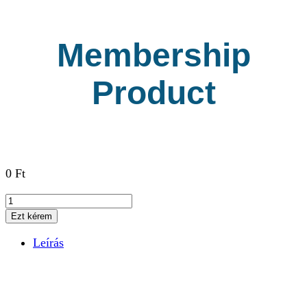
Membership
Product
0
Ft
Membership
Product
Ezt kérem
mennyiség
Leírás