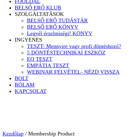
FŐOLDAL
BELSŐ ERŐ KLUB
SZOLGÁLTATÁSOK
BELSŐ ERŐ TUDÁSTÁR
BELSŐ ERŐ KÖNYV
Legyél érzelmiségi! KÖNYV
INGYENES
TESZT: Mennyire vagy profi döntéshozó?
5 DÖNTÉSTECHNIKAI ESZKÖZ
EQ TESZT
EMPÁTIA TESZT
WEBINAR FELVÉTEL- NÉZD VISSZA
BOLT
RÓLAM
KAPCSOLAT
Kezdőlap
/ Membership Product