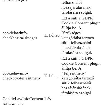
felhasználói
hozzájárulásának
tárolására szolgál.
Ezt a süti a GDPR
Cookie Consent plugin
állítja be. A
cookielawinfo-
"Szükséges"
11 hónao
checkbox-szukseges
kategóriába tartozó
sütik felhasználói
hozzájárulásának
tárolására szolgál.
Ezt a süti a GDPR
Cookie Consent plugin
állítja be. A
cookielawinfo-
"Teljesítmény"
11 hónap
checkbox-teljesitmeny
kategóriába tartozó
sütik felhasználói
hozzájárulásának
tárolására szolgál.
CookieLawInfoConsent
1 év
Teljesítmény