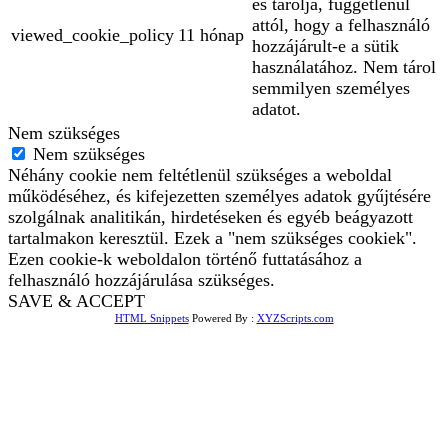
és tárolja, függetlenül
attól, hogy a felhasználó
viewed_cookie_policy
11 hónap
hozzájárult-e a sütik
használatához. Nem tárol
semmilyen személyes
adatot.
Nem szükséges
Nem szükséges
Néhány cookie nem feltétlenül szükséges a weboldal
működéséhez, és kifejezetten személyes adatok gyűjtésére
szolgálnak analitikán, hirdetéseken és egyéb beágyazott
tartalmakon keresztül. Ezek a "nem szükséges cookiek".
Ezen cookie-k weboldalon történő futtatásához a
felhasználó hozzájárulása szükséges.
SAVE & ACCEPT
HTML Snippets
Powered By :
XYZScripts.com
Bejelentkezés
The password must have a