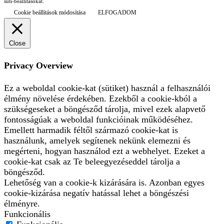
süti-beállításokat.
Cookie beállítások módosítása
ELFOGADOM
Close
Privacy Overview
Ez a weboldal cookie-kat (sütiket) használ a felhasználói
élmény növelése érdekében. Ezekből a cookie-kból a
szükségeseket a böngésződ tárolja, mivel ezek alapvető
fontosságúak a weboldal funkcióinak működéséhez.
Emellett harmadik féltől származó cookie-kat is
használunk, amelyek segítenek nekünk elemezni és
megérteni, hogyan használod ezt a webhelyet. Ezeket a
cookie-kat csak az Te beleegyezéseddel tárolja a
böngésződ.
Lehetőség van a cookie-k kizárására is. Azonban egyes
cookie-kizárása negatív hatással lehet a böngészési
élményre.
Funkcionális