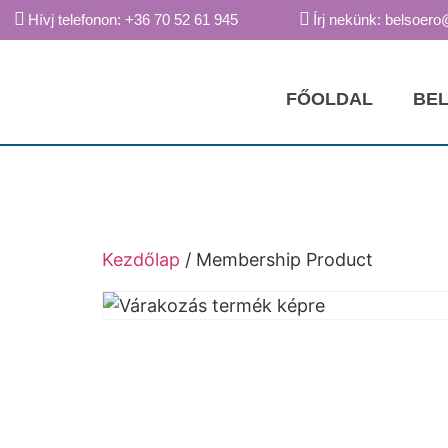
Hívj telefonon: +36 70 52 61 945
Írj nekünk: belsoero
FŐOLDAL
BEL
Kezdőlap
/ Membership Product