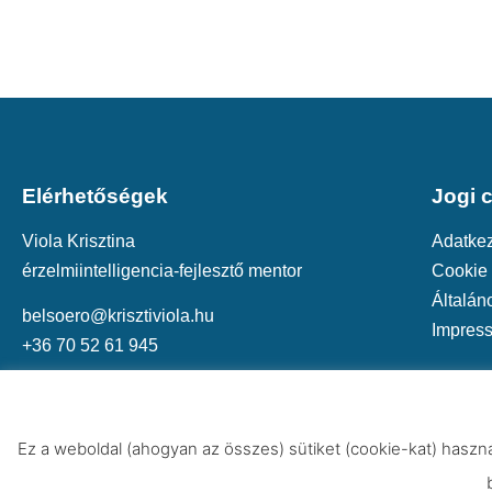
Elérhetőségek
Jogi 
Viola Krisztina
Adatkez
érzelmiintelligencia-fejlesztő mentor
Cookie 
Általán
belsoero@krisztiviola.hu
Impres
+36 70 52 61 945
Ez a weboldal (ahogyan az összes) sütiket (cookie-kat) haszn
© 2021 Vendula Egészs