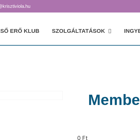
@krisztiviola.hu
SŐ ERŐ KLUB
SZOLGÁLTATÁSOK
INGY
Member
0
Ft