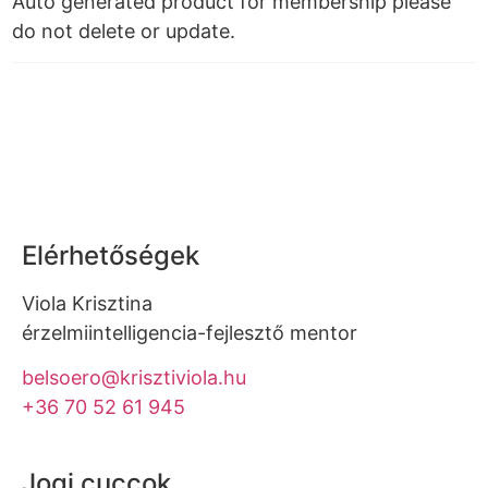
Auto generated product for membership please
do not delete or update.
Elérhetőségek
Viola Krisztina
érzelmiintelligencia-fejlesztő mentor
belsoero@krisztiviola.hu
+36 70 52 61 945
Jogi cuccok