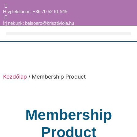
Hívj telefonon: +36 70 52 61 945
Írj nekünk: belsoero@krisztiviola.hu
Kezdőlap
/ Membership Product
Membership
Product