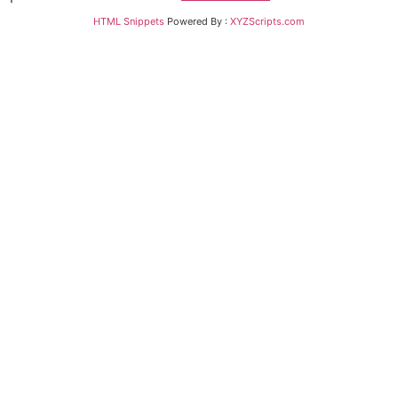
HTML Snippets
Powered By :
XYZScripts.com
Bejelentkezés
The password must have a minimum of 8 characters
of numbers and letters, contain at least 1 capital
letter
Emlékezz rám