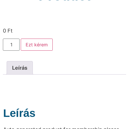
0
Ft
Ezt kérem
Leírás
Leírás