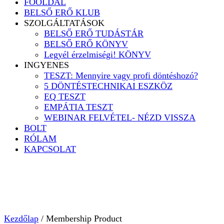
FŐOLDAL
BELSŐ ERŐ KLUB
SZOLGÁLTATÁSOK
BELSŐ ERŐ TUDÁSTÁR
BELSŐ ERŐ KÖNYV
Legyél érzelmiségi! KÖNYV
INGYENES
TESZT: Mennyire vagy profi döntéshozó?
5 DÖNTÉSTECHNIKAI ESZKÖZ
EQ TESZT
EMPÁTIA TESZT
WEBINAR FELVÉTEL- NÉZD VISSZA
BOLT
RÓLAM
KAPCSOLAT
Kezdőlap
/ Membership Product