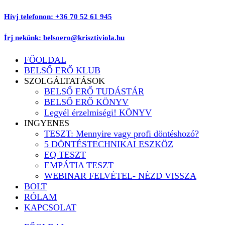
Ugrás
Hívj telefonon: +36 70 52 61 945
a
tartalomhoz
Írj nekünk: belsoero@krisztiviola.hu
FŐOLDAL
BELSŐ ERŐ KLUB
SZOLGÁLTATÁSOK
BELSŐ ERŐ TUDÁSTÁR
BELSŐ ERŐ KÖNYV
Legyél érzelmiségi! KÖNYV
INGYENES
TESZT: Mennyire vagy profi döntéshozó?
5 DÖNTÉSTECHNIKAI ESZKÖZ
EQ TESZT
EMPÁTIA TESZT
WEBINAR FELVÉTEL- NÉZD VISSZA
BOLT
RÓLAM
KAPCSOLAT