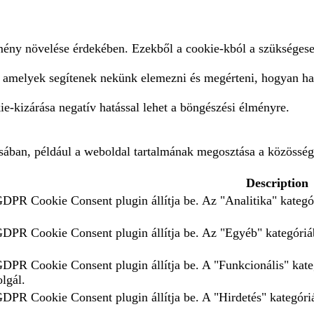
lmény növelése érdekében. Ezekből a cookie-kból a szükségese
, amelyek segítenek nekünk elemezni és megérteni, hogyan ha
e-kizárása negatív hatással lehet a böngészési élményre.
ásában, például a weboldal tartalmának megosztása a közösség
Description
GDPR Cookie Consent plugin állítja be. Az "Analitika" kategór
 GDPR Cookie Consent plugin állítja be. Az "Egyéb" kategóriáb
 GDPR Cookie Consent plugin állítja be. A "Funkcionális" kate
olgál.
GDPR Cookie Consent plugin állítja be. A "Hirdetés" kategóriá