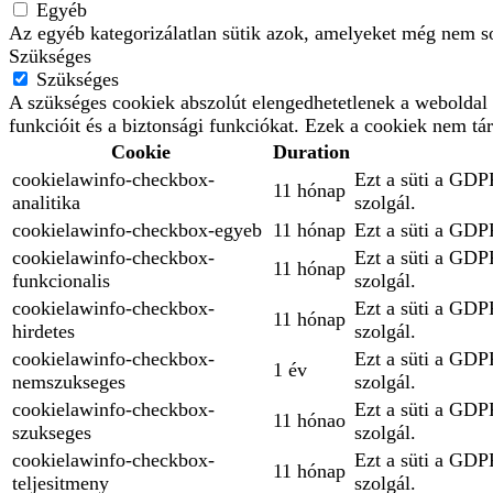
Egyéb
Az egyéb kategorizálatlan sütik azok, amelyeket még nem so
Szükséges
Szükséges
A szükséges cookiek abszolút elengedhetetlenek a weboldal 
funkcióit és a biztonsági funkciókat. Ezek a cookiek nem tá
Cookie
Duration
cookielawinfo-checkbox-
Ezt a süti a GDPR
11 hónap
analitika
szolgál.
cookielawinfo-checkbox-egyeb
11 hónap
Ezt a süti a GDPR
cookielawinfo-checkbox-
Ezt a süti a GDPR
11 hónap
funkcionalis
szolgál.
cookielawinfo-checkbox-
Ezt a süti a GDPR
11 hónap
hirdetes
szolgál.
cookielawinfo-checkbox-
Ezt a süti a GDPR
1 év
nemszukseges
szolgál.
cookielawinfo-checkbox-
Ezt a süti a GDPR
11 hónao
szukseges
szolgál.
cookielawinfo-checkbox-
Ezt a süti a GDPR
11 hónap
teljesitmeny
szolgál.