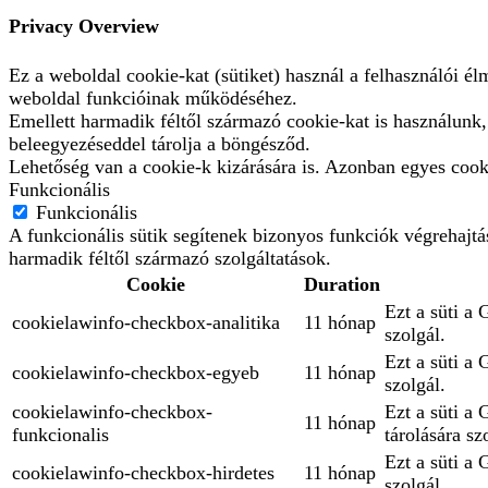
Privacy Overview
Ez a weboldal cookie-kat (sütiket) használ a felhasználói é
weboldal funkcióinak működéséhez.
Emellett harmadik féltől származó cookie-kat is használunk
beleegyezéseddel tárolja a böngésződ.
Lehetőség van a cookie-k kizárására is. Azonban egyes cooki
Funkcionális
Funkcionális
A funkcionális sütik segítenek bizonyos funkciók végrehajt
harmadik féltől származó szolgáltatások.
Cookie
Duration
Ezt a süti a 
cookielawinfo-checkbox-analitika
11 hónap
szolgál.
Ezt a süti a
cookielawinfo-checkbox-egyeb
11 hónap
szolgál.
cookielawinfo-checkbox-
Ezt a süti a
11 hónap
funkcionalis
tárolására sz
Ezt a süti a 
cookielawinfo-checkbox-hirdetes
11 hónap
szolgál.