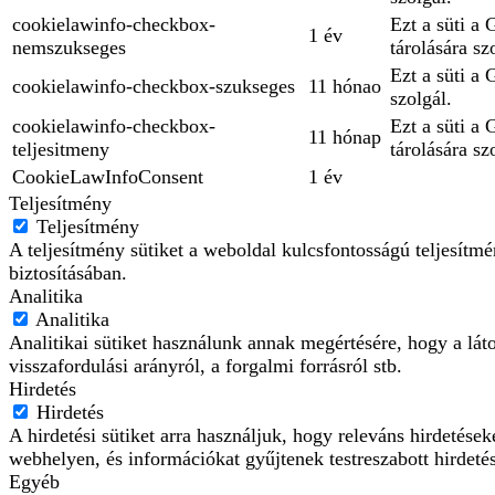
cookielawinfo-checkbox-
Ezt a süti a
1 év
nemszukseges
tárolására sz
Ezt a süti a
cookielawinfo-checkbox-szukseges
11 hónao
szolgál.
cookielawinfo-checkbox-
Ezt a süti a
11 hónap
teljesitmeny
tárolására sz
CookieLawInfoConsent
1 év
Teljesítmény
Teljesítmény
A teljesítmény sütiket a weboldal kulcsfontosságú teljesít
biztosításában.
Analitika
Analitika
Analitikai sütiket használunk annak megértésére, hogy a lát
visszafordulási arányról, a forgalmi forrásról stb.
Hirdetés
Hirdetés
A hirdetési sütiket arra használjuk, hogy releváns hirdetés
webhelyen, és információkat gyűjtenek testreszabott hirdeté
Egyéb