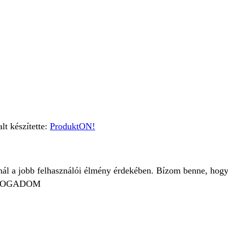
t készítette:
ProduktON!
znál a jobb felhasználói élmény érdekében. Bízom benne, hogy
FOGADOM