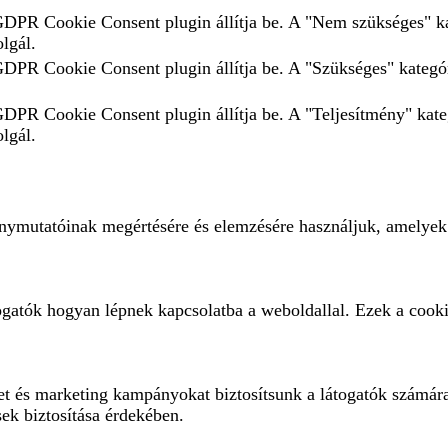
 GDPR Cookie Consent plugin állítja be. A "Nem szükséges" ka
olgál.
 GDPR Cookie Consent plugin állítja be. A "Szükséges" kategór
 GDPR Cookie Consent plugin állítja be. A "Teljesítmény" kate
olgál.
ménymutatóinak megértésére és elemzésére használjuk, amelyek
ogatók hogyan lépnek kapcsolatba a weboldallal. Ezek a cooki
eket és marketing kampányokat biztosítsunk a látogatók számár
sek biztosítása érdekében.