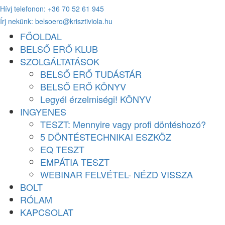
Hívj telefonon: +36 70 52 61 945
Ugrás
Írj nekünk: belsoero@krisztiviola.hu
a
tartalomhoz
FŐOLDAL
BELSŐ ERŐ KLUB
SZOLGÁLTATÁSOK
BELSŐ ERŐ TUDÁSTÁR
BELSŐ ERŐ KÖNYV
Legyél érzelmiségi! KÖNYV
INGYENES
TESZT: Mennyire vagy profi döntéshozó?
5 DÖNTÉSTECHNIKAI ESZKÖZ
EQ TESZT
EMPÁTIA TESZT
WEBINAR FELVÉTEL- NÉZD VISSZA
BOLT
RÓLAM
KAPCSOLAT