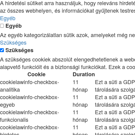
A hirdetési sütiket arra használjuk, hogy releváns hird
az összes webhelyen, és információkat gyűjtenek testre
Egyéb
Egyéb
Az egyéb kategorizálatlan sütik azok, amelyeket még ne
Szükséges
Szükséges
A szükséges cookiek abszolút elengedhetetlenek a webol
alapvető funkcióit és a biztonsági funkciókat. Ezek a c
Cookie
Duration
cookielawinfo-checkbox-
11
Ezt a süti a GDP
analitika
hónap
tárolására szolgá
cookielawinfo-checkbox-
11
Ezt a süti a GDP
egyeb
hónap
tárolására szolgá
cookielawinfo-checkbox-
11
Ezt a süti a GDP
funkcionalis
hónap
tárolására szolgá
cookielawinfo-checkbox-
11
Ezt a süti a GDP
hirdetes
hónap
tárolására szolgá