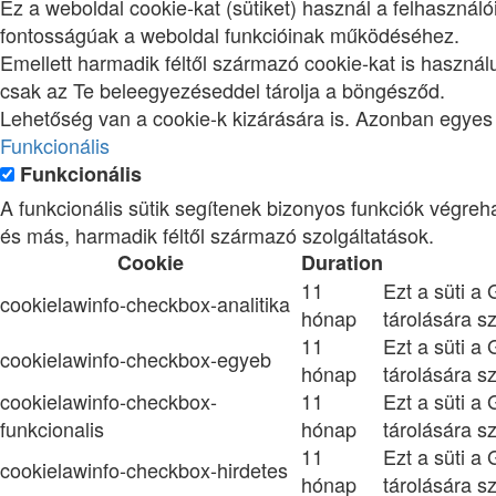
Ez a weboldal cookie-kat (sütiket) használ a felhaszná
fontosságúak a weboldal funkcióinak működéséhez.
Emellett harmadik féltől származó cookie-kat is haszná
csak az Te beleegyezéseddel tárolja a böngésződ.
Lehetőség van a cookie-k kizárására is. Azonban egyes 
Funkcionális
Funkcionális
A funkcionális sütik segítenek bizonyos funkciók végre
és más, harmadik féltől származó szolgáltatások.
Cookie
Duration
11
Ezt a süti a
cookielawinfo-checkbox-analitika
hónap
tárolására sz
11
Ezt a süti a
cookielawinfo-checkbox-egyeb
hónap
tárolására sz
cookielawinfo-checkbox-
11
Ezt a süti a
funkcionalis
hónap
tárolására sz
11
Ezt a süti a
cookielawinfo-checkbox-hirdetes
hónap
tárolására sz