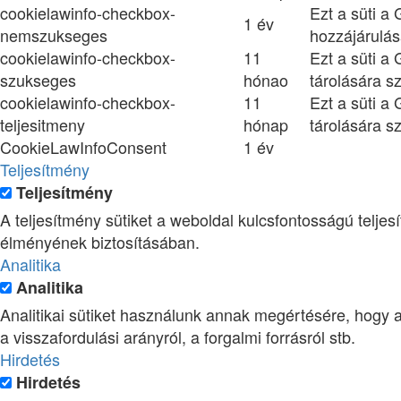
cookielawinfo-checkbox-
Ezt a süti a
1 év
nemszukseges
hozzájárulás
cookielawinfo-checkbox-
11
Ezt a süti a
szukseges
hónao
tárolására sz
cookielawinfo-checkbox-
11
Ezt a süti a
teljesitmeny
hónap
tárolására sz
CookieLawInfoConsent
1 év
Teljesítmény
Teljesítmény
A teljesítmény sütiket a weboldal kulcsfontosságú telj
élményének biztosításában.
Analitika
Analitika
Analitikai sütiket használunk annak megértésére, hogy a
a visszafordulási arányról, a forgalmi forrásról stb.
Hirdetés
Hirdetés