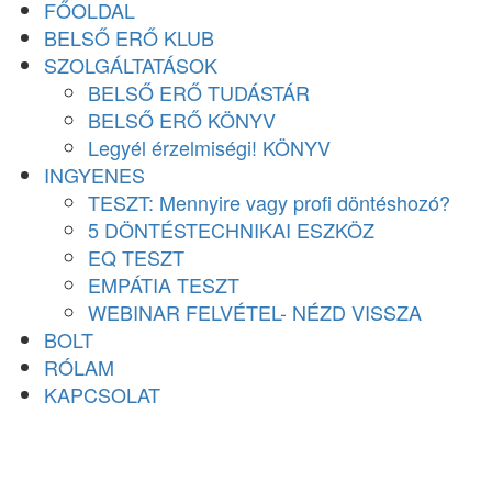
FŐOLDAL
BELSŐ ERŐ KLUB
SZOLGÁLTATÁSOK
BELSŐ ERŐ TUDÁSTÁR
BELSŐ ERŐ KÖNYV
Legyél érzelmiségi! KÖNYV
INGYENES
TESZT: Mennyire vagy profi döntéshozó?
5 DÖNTÉSTECHNIKAI ESZKÖZ
EQ TESZT
EMPÁTIA TESZT
WEBINAR FELVÉTEL- NÉZD VISSZA
BOLT
RÓLAM
KAPCSOLAT