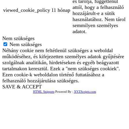
és tárolja, függetlenül
attól, hogy a felhasználó
viewed_cookie_policy
11 hónap
hozzájárult-e a sütik
használatához. Nem tárol
semmilyen személyes
adatot.
Nem szükséges
Nem szükséges
Néhány cookie nem feltétlenül szükséges a weboldal
működéséhez, és kifejezetten személyes adatok gyűjtésére
szolgálnak analitikán, hirdetéseken és egyéb beágyazott
tartalmakon keresztül. Ezek a "nem szükséges cookiek".
Ezen cookie-k weboldalon történő futtatásához a
felhasználó hozzájárulása szükséges.
SAVE & ACCEPT
HTML Snippets
Powered By :
XYZScripts.com
Bejelentkezés
The password must have a