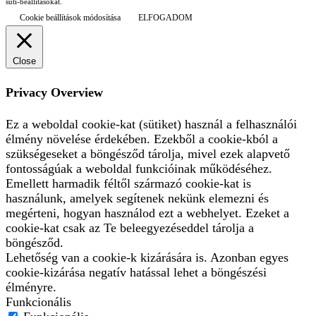
süti-beállításokat.
Cookie beállítások módosítása
ELFOGADOM
Close
Privacy Overview
Ez a weboldal cookie-kat (sütiket) használ a felhasználói
élmény növelése érdekében. Ezekből a cookie-kból a
szükségeseket a böngésződ tárolja, mivel ezek alapvető
fontosságúak a weboldal funkcióinak működéséhez.
Emellett harmadik féltől származó cookie-kat is
használunk, amelyek segítenek nekünk elemezni és
megérteni, hogyan használod ezt a webhelyet. Ezeket a
cookie-kat csak az Te beleegyezéseddel tárolja a
böngésződ.
Lehetőség van a cookie-k kizárására is. Azonban egyes
cookie-kizárása negatív hatással lehet a böngészési
élményre.
Funkcionális