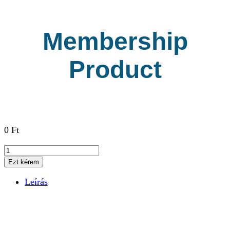
Membership
Product
0
Ft
Membership
Product
Ezt kérem
mennyiség
Leírás