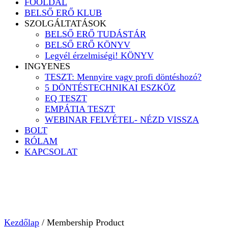
FŐOLDAL
BELSŐ ERŐ KLUB
SZOLGÁLTATÁSOK
BELSŐ ERŐ TUDÁSTÁR
BELSŐ ERŐ KÖNYV
Legyél érzelmiségi! KÖNYV
INGYENES
TESZT: Mennyire vagy profi döntéshozó?
5 DÖNTÉSTECHNIKAI ESZKÖZ
EQ TESZT
EMPÁTIA TESZT
WEBINAR FELVÉTEL- NÉZD VISSZA
BOLT
RÓLAM
KAPCSOLAT
Kezdőlap
/ Membership Product