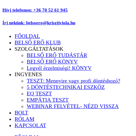
Ugrás
Hívj telefonon: +36 70 52 61 945
a
tartalomhoz
Írj nekünk: belsoero@krisztiviola.hu
FŐOLDAL
BELSŐ ERŐ KLUB
SZOLGÁLTATÁSOK
BELSŐ ERŐ TUDÁSTÁR
BELSŐ ERŐ KÖNYV
Legyél érzelmiségi! KÖNYV
INGYENES
TESZT: Mennyire vagy profi döntéshozó?
5 DÖNTÉSTECHNIKAI ESZKÖZ
EQ TESZT
EMPÁTIA TESZT
WEBINAR FELVÉTEL- NÉZD VISSZA
BOLT
RÓLAM
KAPCSOLAT