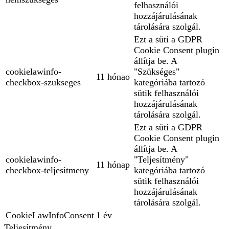
felhasználói
hozzájárulásának
tárolására szolgál.
Ezt a süti a GDPR
Cookie Consent plugin
állítja be. A
cookielawinfo-
"Szükséges"
11 hónao
checkbox-szukseges
kategóriába tartozó
sütik felhasználói
hozzájárulásának
tárolására szolgál.
Ezt a süti a GDPR
Cookie Consent plugin
állítja be. A
cookielawinfo-
"Teljesítmény"
11 hónap
checkbox-teljesitmeny
kategóriába tartozó
sütik felhasználói
hozzájárulásának
tárolására szolgál.
CookieLawInfoConsent
1 év
Teljesítmény